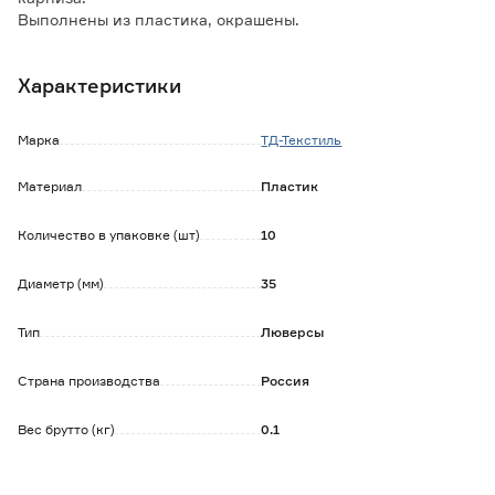
Выполнены из пластика, окрашены.
Подходят для плотных и для легких тканей.
Для тонких полотен понадобится специальная
Характеристики
уплотнительная лента.
Монтаж осуществляется в предварительно вырезанные
отверстия, сделанные по размеру внутреннего диаметра
Марка
ТД-Текстиль
крепления.
Во время стирки снимать изделие не обязательно.
Материал
Пластик
Не оставляют следы ржавчины, не царапают штангу
карниза.
Количество в упаковке (шт)
10
Диаметр (мм)
35
Тип
Люверсы
Страна производства
Россия
Вес брутто (кг)
0.1