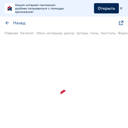
Нашим интернет-магазином
Открыть
удобнее пользоваться с помощью
приложения!
Назад
Главная
Каталог
Обои, интерьер, декор
Шторы, тюль, текстиль
Фурни