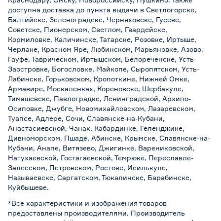
доступна доставка до пункта выдачи в Светлогорске,
Балтийске, Зеленоградске, Черняховске, Гусеве,
Советске, Пионерском, Светлом, Гвардейске,
Кормиловке, Каличинске, Татарске, Розовке, Иртыше,
Черлаке, Красном Яре, Любинском, Марьяновке, Азово,
Гауфе, Таврическом, Иртышском, Белореченске, Усть-
Заостровке, Богословке, Майкопе, Сыропятском, Усть-
Лабинске, Горьковском, Кропоткине, Нижней Омке,
Армавире, Москаленках, Кореновске, Шербакуле,
Тимашевске, Павлоградке, Ленинградской, Архипо-
Осиповке, Джубге, Новомихайловском, Лазаревском,
Туапсе, Адлере, Сочи, Славянске-на-Кубани,
Анастасиевской, Чанах, Кабардинке, Геленджике,
Дивноморском, Пшаде, Абинске, Крымске, Славянске-на-
Кубани, Анапе, Витязево, Джигинке, Варениковской,
Натухаевской, Гостагаевской, Темрюке, Переславле-
Залесском, Петровском, Ростове, Исилькуле,
Называевске, Саргатском, Тюкалинске, Барабинске,
Куйбышеве.
*Все характеристики и изображения товаров
предоставлены производителями. Производитель