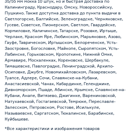
35/55 мм мокка 10 штук, но и быстрая доставка по
Калининграду, Краснодару, Омску, Новороссийску,
Пушкино. Также доступна доставка до пункта выдачи в
Светлогорске, Балтийске, Зеленоградске, Черняховске,
Гусеве, Советске, Пионерском, Светлом, Гвардейске,
Кормиловке, Каличинске, Татарске, Розовке, Иртыше,
Черлаке, Красном Яре, Любинском, Марьяновке, Азово,
Гауфе, Таврическом, Иртышском, Белореченске, Усть-
Заостровке, Богословке, Майкопе, Сыропятском, Усть-
Лабинске, Горьковском, Кропоткине, Нижней Омке,
Армавире, Москаленках, Кореновске, Шербакуле,
Тимашевске, Павлоградке, Ленинградской, Архипо-
Осиповке, Джубге, Новомихайловском, Лазаревском,
Туапсе, Адлере, Сочи, Славянске-на-Кубани,
Анастасиевской, Чанах, Кабардинке, Геленджике,
Дивноморском, Пшаде, Абинске, Крымске, Славянске-на-
Кубани, Анапе, Витязево, Джигинке, Варениковской,
Натухаевской, Гостагаевской, Темрюке, Переславле-
Залесском, Петровском, Ростове, Исилькуле,
Называевске, Саргатском, Тюкалинске, Барабинске,
Куйбышеве.
*Все характеристики и изображения товаров