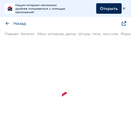
Нашим интернет-магазином
Открыть
удобнее пользоваться с помощью
приложения!
Назад
Главная
Каталог
Обои, интерьер, декор
Шторы, тюль, текстиль
Фурни