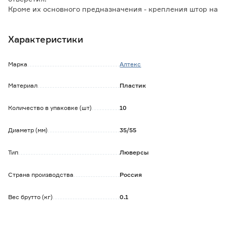
Кроме их основного предназначения - крепления штор на
карнизах, они могут быть использованы на любом другом
участке ткани.
Характеристики
Люверс защищает края отверстия от распускания и
разрывов.
Марка
Алтекс
Материал
Пластик
Количество в упаковке (шт)
10
Диаметр (мм)
35/55
Тип
Люверсы
Страна производства
Россия
Вес брутто (кг)
0.1