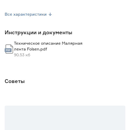
Для чувствительных поверхностей
Нет
Все характеристики
Термостойкость (°C)
40
Инструкции и документы
Цвет
Желтый
Техническое описание Малярная
УФ устойчивость (дней)
5
лента Folsen.pdf
90.53 кб
Тип поверхности
Гладкая, шероховатая
Марка
Folsen
Советы
Страна производства
Латвия
Вес брутто (кг)
0.13