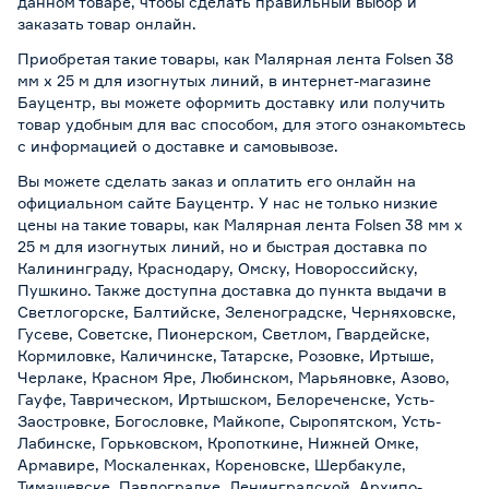
данном товаре, чтобы сделать правильный выбор и
заказать товар онлайн.
Приобретая такие товары, как Малярная лента Folsen 38
мм х 25 м для изогнутых линий, в интернет-магазине
Бауцентр, вы можете оформить доставку или получить
товар удобным для вас способом, для этого ознакомьтесь
с информацией о
доставке и самовывозе
.
Вы можете сделать заказ и оплатить его онлайн на
официальном сайте Бауцентр. У нас не только низкие
цены на такие товары, как Малярная лента Folsen 38 мм х
25 м для изогнутых линий, но и быстрая доставка по
Калининграду, Краснодару, Омску, Новороссийску,
Пушкино. Также доступна доставка до пункта выдачи в
Светлогорске, Балтийске, Зеленоградске, Черняховске,
Гусеве, Советске, Пионерском, Светлом, Гвардейске,
Кормиловке, Каличинске, Татарске, Розовке, Иртыше,
Черлаке, Красном Яре, Любинском, Марьяновке, Азово,
Гауфе, Таврическом, Иртышском, Белореченске, Усть-
Заостровке, Богословке, Майкопе, Сыропятском, Усть-
Лабинске, Горьковском, Кропоткине, Нижней Омке,
Армавире, Москаленках, Кореновске, Шербакуле,
Тимашевске, Павлоградке, Ленинградской, Архипо-