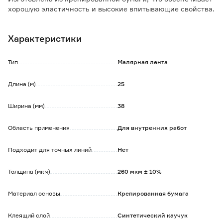
хорошую эластичность и высокие впитывающие свойства.
Применяется при малярных работах с предметами
нестандартной формы и изогнутыми линиями.
Характеристики
Подходит для красок на водной основе и на основе
растворителей.
Обладает высокой эластичностью, благодаря чему не
Тип
Малярная лента
рвется при удалении.
Длина (м)
25
Обратите внимание:
Рекомендуемое время для удаления без следов клея до 5
Ширина (мм)
38
дней.
Область применения
Для внутренних работ
Подходит для точных линий
Нет
Толщина (мкм)
260 мкм ± 10%
Материал основы
Крепированная бумага
Клеящий слой
Синтетический каучук