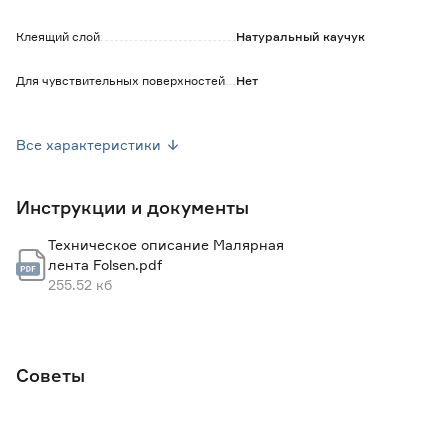
Клеящий слой
Натуральный каучук
Для чувствительных поверхностей
Нет
Термостойкость (°C)
60
Все характеристики
Цвет
Желтый
Инструкции и документы
Тип поверхности
Гладкая
Техническое описание Малярная
Марка
Folsen
лента Folsen.pdf
255.52 кб
Страна производства
Италия
Вес брутто (кг)
0.26
Советы