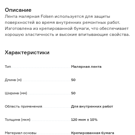
Описание
Лента малярная Folsen используется для защиты
поверхностей во время внутренних ремонтных работ.
Изготовлена из крепированной бумаги, что обеспечивает
хорошую эластичность и высокие впитывающие свойства.
Применяется при малярных работах на гладких и
нечувствительных поверхностях.
Характеристики
Подходит для красок на водной основе и на основе
растворителей.
Не рвется при удалении, не оставляет следов на
Тип
Малярная лента
поверхности.
Длина (м)
50
Обратите внимание:
Рекомендуемое время для удаления без следов клея до 5
Ширина (мм)
50
дней.
Область применения
Для внутренних работ
Толщина (мкм)
120 мкм ± 10%
Материал основы
Крепированная бумага