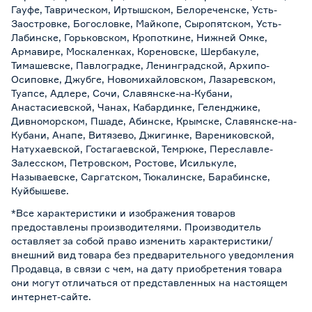
Гауфе, Таврическом, Иртышском, Белореченске, Усть-
Заостровке, Богословке, Майкопе, Сыропятском, Усть-
Лабинске, Горьковском, Кропоткине, Нижней Омке,
Армавире, Москаленках, Кореновске, Шербакуле,
Тимашевске, Павлоградке, Ленинградской, Архипо-
Осиповке, Джубге, Новомихайловском, Лазаревском,
Туапсе, Адлере, Сочи, Славянске-на-Кубани,
Анастасиевской, Чанах, Кабардинке, Геленджике,
Дивноморском, Пшаде, Абинске, Крымске, Славянске-на-
Кубани, Анапе, Витязево, Джигинке, Варениковской,
Натухаевской, Гостагаевской, Темрюке, Переславле-
Залесском, Петровском, Ростове, Исилькуле,
Называевске, Саргатском, Тюкалинске, Барабинске,
Куйбышеве.
*Все характеристики и изображения товаров
предоставлены производителями. Производитель
оставляет за собой право изменить характеристики/
внешний вид товара без предварительного уведомления
Продавца, в связи с чем, на дату приобретения товара
они могут отличаться от представленных на настоящем
интернет-сайте.