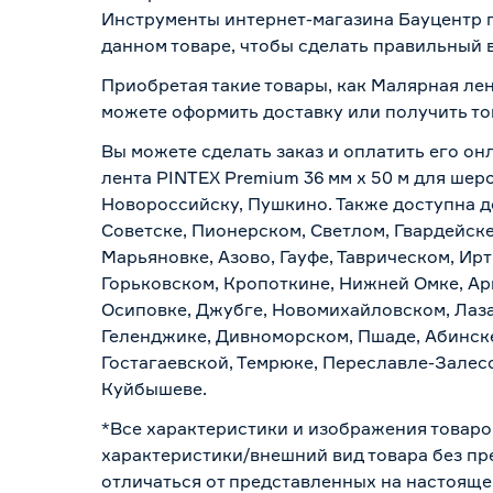
Инструменты интернет-магазина Бауцентр п
данном товаре, чтобы сделать правильный в
Приобретая такие товары, как Малярная лен
можете оформить доставку или получить то
Вы можете сделать заказ и оплатить его он
лента PINTEX Premium 36 мм x 50 м для шер
Новороссийску, Пушкино. Также доступна до
Советске, Пионерском, Светлом, Гвардейске
Марьяновке, Азово, Гауфе, Таврическом, Ир
Горьковском, Кропоткине, Нижней Омке, Ар
Осиповке, Джубге, Новомихайловском, Лазар
Геленджике, Дивноморском, Пшаде, Абинске
Гостагаевской, Темрюке, Переславле-Залесс
Куйбышеве.
*Все характеристики и изображения товаро
характеристики/внешний вид товара без пре
отличаться от представленных на настояще