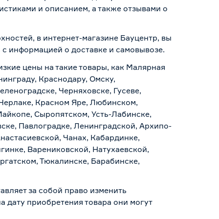
стиками и описанием, а также отзывами о
хностей, в интернет-магазине Бауцентр, вы
ь с информацией о
доставке и самовывозе
.
изкие цены на такие товары, как Малярная
нинграду, Краснодару, Омску,
еленоградске, Черняховске, Гусеве,
 Черлаке, Красном Яре, Любинском,
Майкопе, Сыропятском, Усть-Лабинске,
ске, Павлоградке, Ленинградской, Архипо-
Анастасиевской, Чанах, Кабардинке,
гинке, Варениковской, Натухаевской,
аргатском, Тюкалинске, Барабинске,
авляет за собой право изменить
а дату приобретения товара они могут