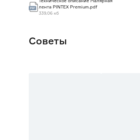
Техническое описание Малярная
лента PINTEX Premium.pdf
Марка
339.06 кб
Страна производства
Вес брутто (кг)
Советы