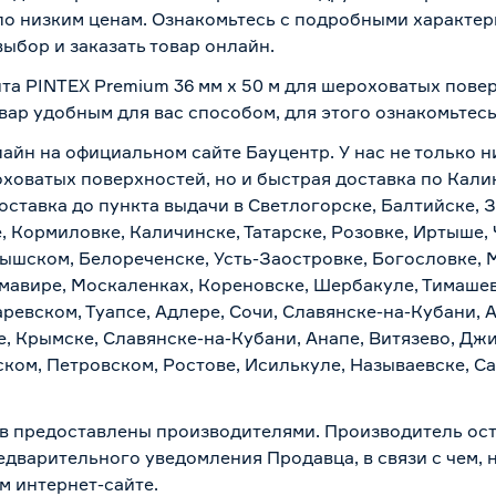
о низким ценам. Ознакомьтесь с подробными характери
ыбор и заказать товар онлайн.
та PINTEX Premium 36 мм x 50 м для шероховатых повер
вар удобным для вас способом, для этого ознакомьтес
лайн на официальном сайте Бауцентр. У нас не только н
оховатых поверхностей, но и быстрая доставка по Кали
ставка до пункта выдачи в Светлогорске, Балтийске, З
, Кормиловке, Каличинске, Татарске, Розовке, Иртыше,
тышском, Белореченске, Усть-Заостровке, Богословке, 
мавире, Москаленках, Кореновске, Шербакуле, Тимашев
евском, Туапсе, Адлере, Сочи, Славянске-на-Кубани, 
, Крымске, Славянске-на-Кубани, Анапе, Витязево, Джи
ком, Петровском, Ростове, Исилькуле, Называевске, С
в предоставлены производителями. Производитель ост
дварительного уведомления Продавца, в связи с чем, н
м интернет-сайте.