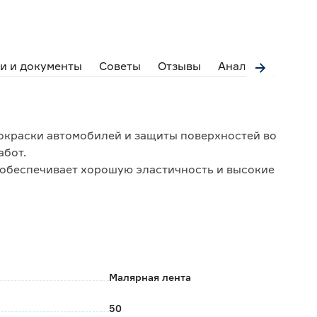
и и документы
Советы
Отзывы
Аналоги
окраски автомобилей и защиты поверхностей во
абот.
 обеспечивает хорошую эластичность и высокие
оховатых и нечувствительных поверхностях.
 основе растворителей.
ов на поверхности.
Малярная лента
ов клея до 10 дней для внутренних и 7 дней для
50