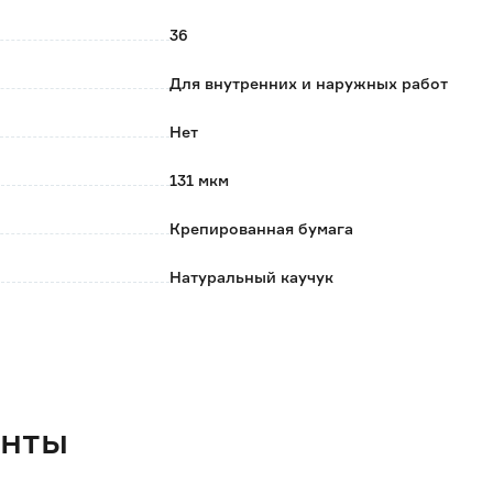
36
Для внутренних и наружных работ
Нет
131 мкм
Крепированная бумага
Натуральный каучук
Нет
100
Красный
енты
Шероховатая