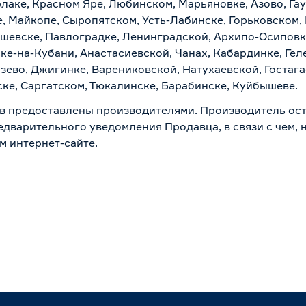
рлаке, Красном Яре, Любинском, Марьяновке, Азово, Га
е, Майкопе, Сыропятском, Усть-Лабинске, Горьковском,
ашевске, Павлоградке, Ленинградской, Архипо-Осиповк
ске-на-Кубани, Анастасиевской, Чанах, Кабардинке, Ге
зево, Джигинке, Варениковской, Натухаевской, Гостаг
ске, Саргатском, Тюкалинске, Барабинске, Куйбышеве.
в предоставлены производителями. Производитель ост
дварительного уведомления Продавца, в связи с чем, н
м интернет-сайте.