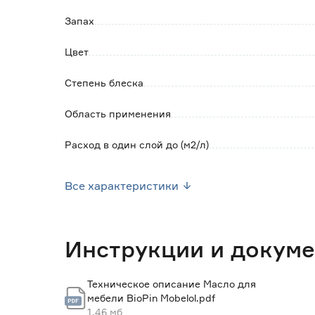
Запах
Инструмент: плоская кисть.
Рекомендуемое количество слоев: 2-4.
Цвет
Поверхность сухая на отлип через 4-6 часов
Степень блеска
Область применения
Расход в один слой до (м2/л)
Страна производства
Все характеристики
Тип
Вес брутто (кг)
Инструкции и докум
Техническое описание Масло для
мебели BioPin Mobelol.pdf
1.46 мб