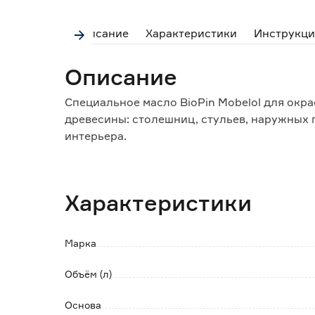
Описание
Характеристики
Инструкци
Описание
Специальное масло BioPin Mobelol для окра
древесины: столешниц, стульев, наружных 
интерьера.
Не рекомендуется для внутренних поверхно
Свойства:
Характеристики
Состоит из натуральных масел и смол.
Глубоко проникает в древесину, делая ее б
Подчеркивает и проявляет текстуру дерева.
Марка
Образует покрытие, устойчивое к истирани
красное вино и т.д.).
Объём (л)
Подходит для окраски детских игрушек.
Не требует разбавления.
Основа