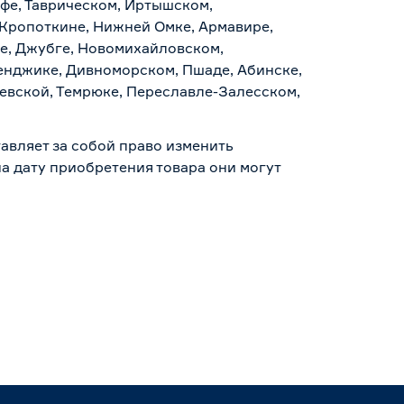
уфе, Таврическом, Иртышском,
 Кропоткине, Нижней Омке, Армавире,
е, Джубге, Новомихайловском,
ленджике, Дивноморском, Пшаде, Абинске,
аевской, Темрюке, Переславле-Залесском,
авляет за собой право изменить
а дату приобретения товара они могут