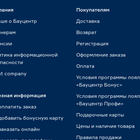
пания
Покупателям
ше о Бауцентр
Доставка
тнерам
Возврат
ансии
Регистрация
итика информационной
Оформление заказа
пасности
Оплата
t сompany
Условия программы лоя
«Бауцентр Бонус»
езная информация
Условия программы лоя
«Бауцентр Профи»
оплатить заказ
Подарочные карты
добавить бонусную карту
Цены и наличие товара
заказать онлайн
Правила продажи