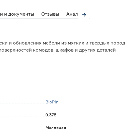
и и документы
Отзывы
Аналоги
ски и обновления мебели из мягких и твердых пород
поверхностей комодов, шкафов и других деталей
стей шкафов, ящиков и комодов.
олее твердой и прочной.
BioPin
ю и бытовым жидкостям (вода, чай, лимонный сок,
0.375
Масляная