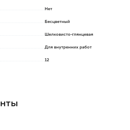
Нет
Бесцветный
, второй слой наносят через 12 часов.
Шелковисто-глянцевая
Для внутренних работ
12
Германия
Масла для столешниц и мебели
0.4
енты