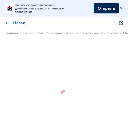
Нашим интернет-магазином
Открыть
удобнее пользоваться с помощью
приложения!
Назад
Главная
Каталог
Сад
Расходные материалы для садовой техники
Ма