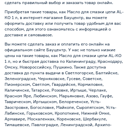
сделать правильный выбор и заказать товар онлайн.
Приобретая такие товары, как Масло для смазки цепи AL-
KO 1 л, в интернет-магазине Бауцентр, вы можете
оформить доставку или получить товар удобным для вас
способом, для этого ознакомьтесь с информацией о
доставке и самовывозе
.
Вы можете сделать заказ и оплатить его онлайн на
официальном сайте Бауцентр. У нас не только низкие
цены на такие товары, как Масло для смазки цепи AL-KO
1 л, но и быстрая доставка по Калининграду, Краснодару,
Омску, Новороссийску, Пушкино. Также доступна
доставка до пункта выдачи в Светлогорске, Балтийске,
Зеленоградске, Черняховске, Гусеве, Советске,
Пионерском, Светлом, Гвардейске, Кормиловке,
Каличинске, Татарске, Розовке, Иртыше, Черлаке,
Красном Яре, Любинском, Марьяновке, Азово, Гауфе,
Таврическом, Иртышском, Белореченске, Усть-
Заостровке, Богословке, Майкопе, Сыропятском, Усть-
Лабинске, Горьковском, Кропоткине, Нижней Омке,
Армавире, Москаленках, Кореновске, Шербакуле,
Тимашевске, Павлоградке, Ленинградской, Архипо-