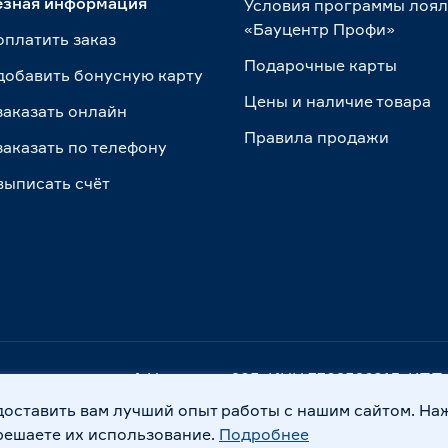
езная информация
Условия программы лоя
«Бауцентр Профи»
оплатить заказ
Подарочные карты
добавить бонусную карту
Цены и наличие товара
заказать онлайн
Правила продажи
заказать по телефону
выписать счёт
. Калининград, ул. А.Невского, 205. ИНН 7702596813, К
доставить вам лучший опыт работы с нашим сайтом. На
Правовая информация
Охрана труда
решаете их использование.
Подробнее