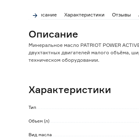
Описание
Характеристики
Отзывы
Описание
Минеральное масло PATRIOT POWER ACTIVE
двухтактных двигателей малого объёма, ши
техническом оборудовании.
Особенности и преимущества:
- подходит для приборов с небольшим объе
Характеристики
триммеры и газонокосилки;
- малозольный пакет присадок уменьшает 
эксплуатации;
Тип
- легко перемешивается с топливом, созда
- быстро достигает важных зон двигателя,
Объем (л)
нагрузках;
- продолжительный эффект, благодаря низк
Вид масла