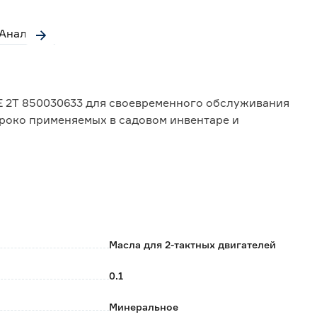
Аналоги
 2T 850030633 для своевременного обслуживания
роко применяемых в садовом инвентаре и
мом камеры сгорания, таких как бензопилы,
вредные выбросы и повышает экологичность процесса
Масла для 2-тактных двигателей
вая однородную смесь;
 обеспечивая надёжную защиту даже при больших
0.1
ому расходу и хорошему качеству материала.
Минеральное