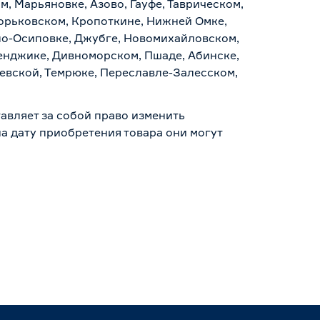
, Марьяновке, Азово, Гауфе, Таврическом,
Горьковском, Кропоткине, Нижней Омке,
по-Осиповке, Джубге, Новомихайловском,
ленджике, Дивноморском, Пшаде, Абинске,
аевской, Темрюке, Переславле-Залесском,
авляет за собой право изменить
а дату приобретения товара они могут