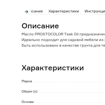
Описание
Характеристики
Инструкци
Описание
Масло PROSTOCOLOR Тeak Oil предназначен
Идеально подходит для садовой мебели из
быть использовано в качестве грунта для 
Особенности и преимущества:
- обладает высокой впитывающей способно
Характеристики
- образует износостойкую поверхность;
- подходит для работ как внутри, так и сн
Марка
Объём (л)
Основа