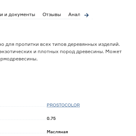
и и документы
Отзывы
Аналоги
о для пропитки всех типов деревянных изделий.
 экзотических и плотных пород древесины. Может
термодревесины.
стью;
аружи помещения.
PROSTOCOLOR
0.75
Масляная