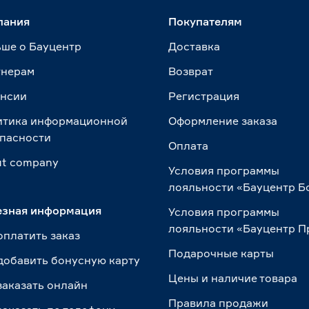
пания
Покупателям
ше о Бауцентр
Доставка
тнерам
Возврат
ансии
Регистрация
итика информационной
Оформление заказа
пасности
Оплата
t сompany
Условия программы
лояльности «Бауцентр Б
езная информация
Условия программы
лояльности «Бауцентр 
оплатить заказ
Подарочные карты
добавить бонусную карту
Цены и наличие товара
заказать онлайн
Правила продажи