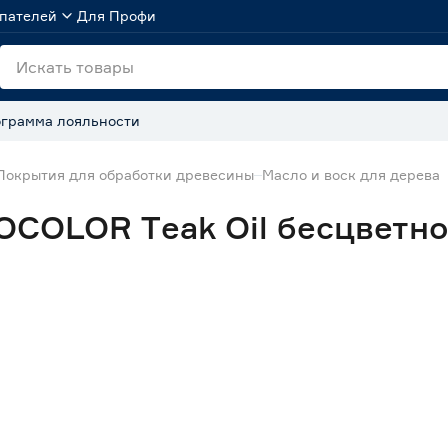
пателей
Для Профи
грамма лояльности
Покрытия для обработки древесины
Масло и воск для дерева
COLOR Тeak Oil бесцветное