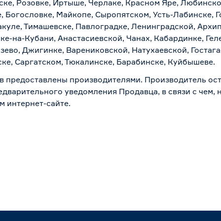
ске, Розовке, Иртыше, Черлаке, Красном Яре, Любинском
, Богословке, Майкопе, Сыропятском, Усть-Лабинске, 
куле, Тимашевске, Павлоградке, Ленинградской, Архи
ске-на-Кубани, Анастасиевской, Чанах, Кабардинке, Ге
зево, Джигинке, Варениковской, Натухаевской, Гостаг
ске, Саргатском, Тюкалинске, Барабинске, Куйбышеве.
в предоставлены производителями. Производитель ост
дварительного уведомления Продавца, в связи с чем, н
м интернет-сайте.