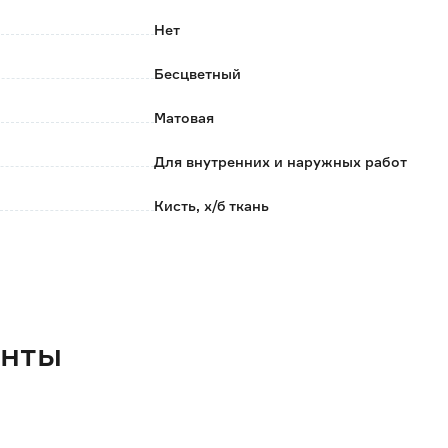
Нет
Бесцветный
Матовая
Для внутренних и наружных работ
Кисть, х/б ткань
Межслойная сушка - 18 часов. Полное
высыхание от 24 до 48 часов.
до 0.06
до 15
енты
2
Россия