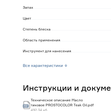
Запах
Цвет
Степень блеска
Область применения
Инструмент для нанесения
Время высыхания
Все характеристики
Расход в один слой (л/м2)
Расход в один слой до (м2/л)
Инструкции и докум
Рекомендуемое количество слоев
Техническое описание Масло
тиковое PROSTOCOLOR Тeak Oil.pdf
Страна производства
492.34 кб