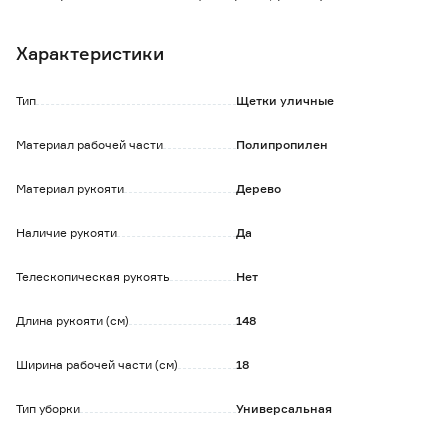
украшает колпак.
Эффективно захватывает крупный и мелкий мусор.
Характеристики
Изделие устойчиво к механическому воздействию.
Комплектуется деревянным черенком.
Тип
Щетки уличные
Размер (ВхШхГ) - 148x18х37 см.
Материал рабочей части
Полипропилен
Материал рукояти
Дерево
Наличие рукояти
Да
Телескопическая рукоять
Нет
Длина рукояти (см)
148
Ширина рабочей части (см)
18
Тип уборки
Универсальная