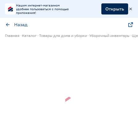
Нашим интернет-магазином
Открыть
удобнее пользоваться с помощью
приложения!
Назад
Главная
Каталог
Товары для дома и уборки
Уборочный инвентарь
Щет