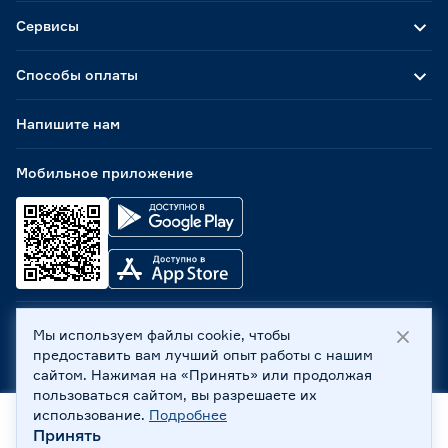
Сервисы
Способы оплаты
Напишите нам
Мобильное приложение
Мы используем файлы cookie, чтобы
ООО «Бауцентр Рус» 2004 -
2026
, 236029, г. Калининград,
предоставить вам лучший опыт работы с нашим
ул. А.Невского, 205. ИНН 7702596813, КПП 390601001 ©
сайтом. Нажимая на «Принять» или продолжая
Все права защищены
пользоваться сайтом, вы разрешаете их
Политика обработки персональных данных
использование.
Подробнее
Правовая информация
Принять
Главная
Каталог
Корзина
Профиль
Охрана труда