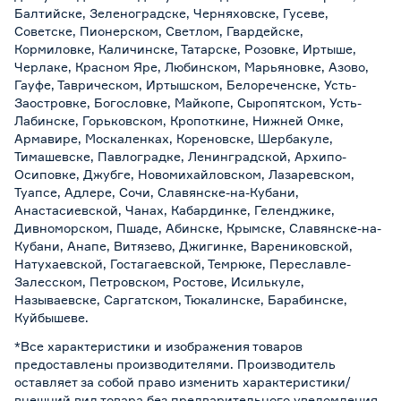
Балтийске, Зеленоградске, Черняховске, Гусеве,
Советске, Пионерском, Светлом, Гвардейске,
Кормиловке, Каличинске, Татарске, Розовке, Иртыше,
Черлаке, Красном Яре, Любинском, Марьяновке, Азово,
Гауфе, Таврическом, Иртышском, Белореченске, Усть-
Заостровке, Богословке, Майкопе, Сыропятском, Усть-
Лабинске, Горьковском, Кропоткине, Нижней Омке,
Армавире, Москаленках, Кореновске, Шербакуле,
Тимашевске, Павлоградке, Ленинградской, Архипо-
Осиповке, Джубге, Новомихайловском, Лазаревском,
Туапсе, Адлере, Сочи, Славянске-на-Кубани,
Анастасиевской, Чанах, Кабардинке, Геленджике,
Дивноморском, Пшаде, Абинске, Крымске, Славянске-на-
Кубани, Анапе, Витязево, Джигинке, Варениковской,
Натухаевской, Гостагаевской, Темрюке, Переславле-
Залесском, Петровском, Ростове, Исилькуле,
Называевске, Саргатском, Тюкалинске, Барабинске,
Куйбышеве.
*Все характеристики и изображения товаров
предоставлены производителями. Производитель
оставляет за собой право изменить характеристики/
внешний вид товара без предварительного уведомления