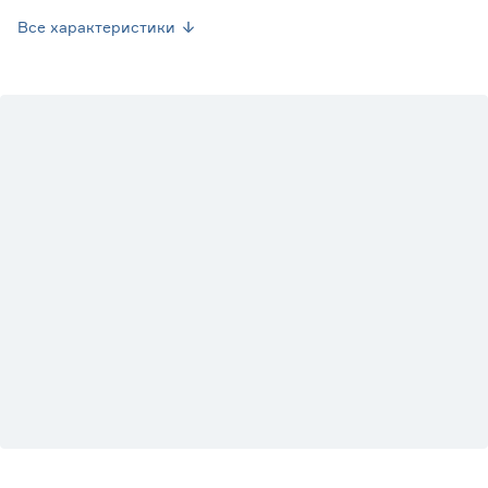
Страна производства
Россия
Все характеристики
Вес брутто (кг)
0.8