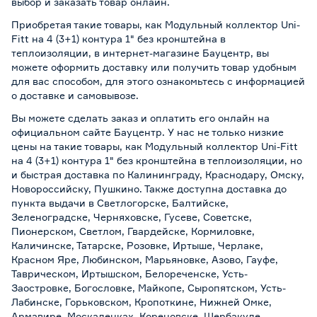
выбор и заказать товар онлайн.
Приобретая такие товары, как Модульный коллектор Uni-
Fitt на 4 (3+1) контура 1" без кронштейна в
теплоизоляции, в интернет-магазине Бауцентр, вы
можете оформить доставку или получить товар удобным
для вас способом, для этого ознакомьтесь с информацией
о
доставке и самовывозе
.
Вы можете сделать заказ и оплатить его онлайн на
официальном сайте Бауцентр. У нас не только низкие
цены на такие товары, как Модульный коллектор Uni-Fitt
на 4 (3+1) контура 1" без кронштейна в теплоизоляции, но
и быстрая доставка по Калининграду, Краснодару, Омску,
Новороссийску, Пушкино. Также доступна доставка до
пункта выдачи в Светлогорске, Балтийске,
Зеленоградске, Черняховске, Гусеве, Советске,
Пионерском, Светлом, Гвардейске, Кормиловке,
Каличинске, Татарске, Розовке, Иртыше, Черлаке,
Красном Яре, Любинском, Марьяновке, Азово, Гауфе,
Таврическом, Иртышском, Белореченске, Усть-
Заостровке, Богословке, Майкопе, Сыропятском, Усть-
Лабинске, Горьковском, Кропоткине, Нижней Омке,
Армавире, Москаленках, Кореновске, Шербакуле,