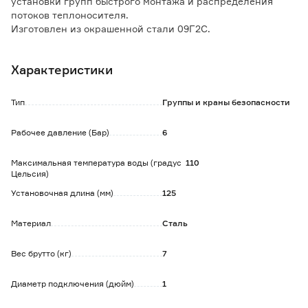
установки групп быстрого монтажа и распределения
потоков теплоносителя.
Изготовлен из окрашенной стали 09Г2С.
Поставляется в теплоизоляционном кожухе.
Характеристики
Обратите внимание:
Кронштейны приобретаются отдельно.
Тип
Группы и краны безопасности
Рабочее давление (Бар)
6
Максимальная температура воды (градус
110
Цельсия)
Установочная длина (мм)
125
Материал
Сталь
Вес брутто (кг)
7
Диаметр подключения (дюйм)
1