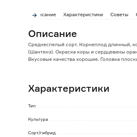
Описание
Характеристики
Советы
Описание
Среднеспелый сорт. Корнеплод длинный, к
(Шантенэ). Окраска коры и сердцевины оран
Вкусовые качества хорошие. Головка плоск
почвы.
Рекомендуется для использования в свежем
Характеристики
Тип
Культура
Сорт/гибрид