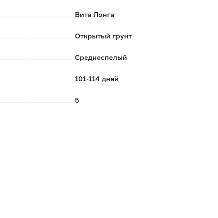
Вита Лонга
Открытый грунт
Среднеспелый
101-114 дней
5
Апрель-Май/Сентябрь-Октябрь
Коническая
Русский огород
Россия
0.003