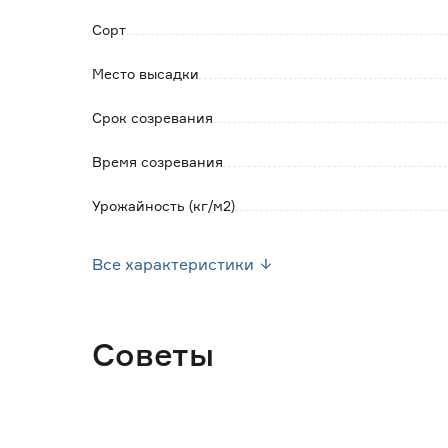
Сорт
Место высадки
Срок созревания
Время созревания
Урожайность (кг/м2)
Посев семян
Все характеристики
Форма плода
Марка
Советы
Страна производства
Вес брутто (кг)