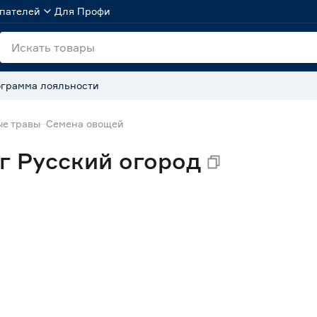
пателей
Для Профи
грамма лояльности
ые травы
Семена овощей
г Русский огород