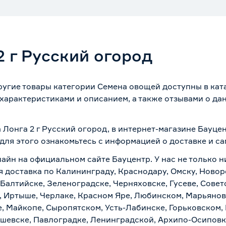
 г Русский огород
другие товары категории Семена овощей доступны в кат
характеристиками и описанием, а также отзывами о да
 Лонга 2 г Русский огород, в интернет-магазине Бауце
 для этого ознакомьтесь с информацией о
доставке и с
лайн на официальном сайте Бауцентр. У нас не только н
ая доставка по Калининграду, Краснодару, Омску, Ново
 Балтийске, Зеленоградске, Черняховске, Гусеве, Совет
, Иртыше, Черлаке, Красном Яре, Любинском, Марьяновк
е, Майкопе, Сыропятском, Усть-Лабинске, Горьковском,
ашевске, Павлоградке, Ленинградской, Архипо-Осиповк