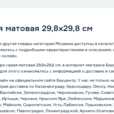
 матовая 29,8х29,8 см
 и другие товары категории Мозаика доступны в катало
омьтесь с подробными характеристиками и описанием, а
 онлайн.
ри серая матовая 29,8х29,8 см, в интернет-магазине Ба
 для этого ознакомьтесь с информацией о
доставке и с
лайн на официальном сайте Бауцентр. У нас не только н
ыстрая доставка по Калининграду, Краснодару, Омску, Н
 Балтийске, Зеленоградске, Черняховске, Гусеве, Совет
, Иртыше, Черлаке, Красном Яре, Любинском, Марьяновк
е, Майкопе, Сыропятском, Усть-Лабинске, Горьковском,
ашевске, Павлоградке, Ленинградской, Архипо-Осиповк