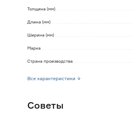
Цвет товара на экране может отличаться от
Толщина (мм)
Цвет плитки может изменяться в зависимо
Длина (мм)
Ширина (мм)
Марка
Страна производства
Вес брутто (кг)
Все характеристики
Количество в упаковке (м2)
Советы