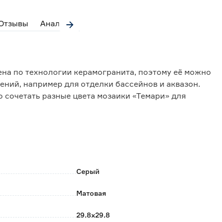
Отзывы
Аналоги
на по технологии керамогранита, поэтому её можно
щений, например для отделки бассейнов и аквазон.
 сочетать разные цвета мозаики «Темари» для
амобытного узора.
имальной толщине, прессованную керамическую
юбой поверхности, включая элементы сложной
осто оформить лежак в форме волны, нишу или
Серый
 до укладки плитки.
Матовая
ться от партии к партии.
настроек вашего устройства.
29.8х29.8