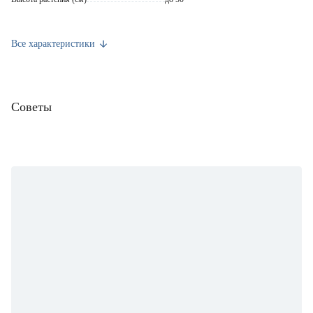
Высота саженца (см)
до 40
Все характеристики
Диаметр контейнера (см)
17
Объем контейнера (л)
2
Советы
Марка
Питомник ВЕНЕВ
Страна производства
Россия
Вес брутто (кг)
0