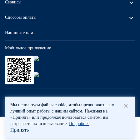
Сервисы
Способы оплаты
Напишите нам
Мобильное приложение
ООО «Бауцентр Рус» 2004 -
2026
, 236029, г. Калининград, ул.
Мы используем файлы cookie, чтобы предоставить вам
А.Невского, 205. ИНН 7702596813, КПП 390601001 © Все права
лучший опыт работы с нашим сайтом. Нажимая на
защищены
«Принять» или продолжая пользоваться сайтом, вы
Политика обработки персональных данных
разрешаете их использование.
Подробнее
Правовая информация
Принять
Корзина
Главная
Каталог
Профиль
Охрана труда