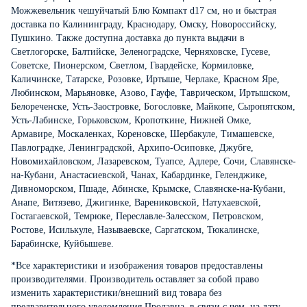
Можжевельник чешуйчатый Блю Компакт d17 см, но и быстрая
доставка по Калининграду, Краснодару, Омску, Новороссийску,
Пушкино. Также доступна доставка до пункта выдачи в
Светлогорске, Балтийске, Зеленоградске, Черняховске, Гусеве,
Советске, Пионерском, Светлом, Гвардейске, Кормиловке,
Каличинске, Татарске, Розовке, Иртыше, Черлаке, Красном Яре,
Любинском, Марьяновке, Азово, Гауфе, Таврическом, Иртышском,
Белореченске, Усть-Заостровке, Богословке, Майкопе, Сыропятском,
Усть-Лабинске, Горьковском, Кропоткине, Нижней Омке,
Армавире, Москаленках, Кореновске, Шербакуле, Тимашевске,
Павлоградке, Ленинградской, Архипо-Осиповке, Джубге,
Новомихайловском, Лазаревском, Туапсе, Адлере, Сочи, Славянске-
на-Кубани, Анастасиевской, Чанах, Кабардинке, Геленджике,
Дивноморском, Пшаде, Абинске, Крымске, Славянске-на-Кубани,
Анапе, Витязево, Джигинке, Варениковской, Натухаевской,
Гостагаевской, Темрюке, Переславле-Залесском, Петровском,
Ростове, Исилькуле, Называевске, Саргатском, Тюкалинске,
Барабинске, Куйбышеве.
*Все характеристики и изображения товаров предоставлены
производителями. Производитель оставляет за собой право
изменить характеристики/внешний вид товара без
предварительного уведомления Продавца, в связи с чем, на дату