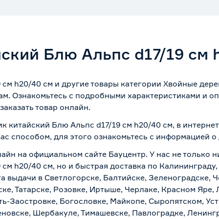
кий Блю Альпс d17/19 см 
см h20/40 см и другие товары категории Хвойные дере
ам. Ознакомьтесь с подробными характеристиками и оп
заказать товар онлайн.
к китайский Блю Альпс d17/19 см h20/40 см, в интерне
вас способом, для этого ознакомьтесь с информацией о
айн на официальном сайте Бауцентр. У нас не только н
см h20/40 см, но и быстрая доставка по Калининграду,
а выдачи в Светлогорске, Балтийске, Зеленоградске, Ч
ке, Татарске, Розовке, Иртыше, Черлаке, Красном Яре, 
ть-Заостровке, Богословке, Майкопе, Сыропятском, Уст
новске, Шербакуле, Тимашевске, Павлоградке, Ленинг