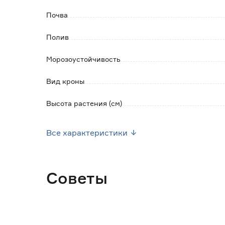
Почва
Полив
Морозоустойчивость
Вид кроны
Высота растения (см)
Высота саженца (см)
Все характеристики
Диаметр контейнера (см)
Объем контейнера (л)
Советы
Марка
Страна производства