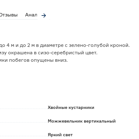
Отзывы
Аналоги
 4 м и до 2 м в диаметре с зелено-голубой кроной.
изу окрашена в сизо-серебристый цвет.
ики побегов опущены вниз.
опускается небольшое затенение.
слой до нейтральной.
1:1 из торфа, песка и дерновой земли соответственно.
ивать в течении недели.
 желательно регулярно проводить дождевание.
Хвойные кустарники
дки хранить при t 0+2°С.
Можжевельник вертикальный
Яркий свет