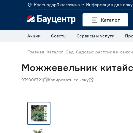
Краснодар
3 магазина
Информация для поку
Каталог
Акции
Советы
Сервисы и услуги
Про
Главная
Каталог
Сад
Садовые растения и саже
Можжевельник китайск
939006721
Копировать ссылку
Нет в наличии