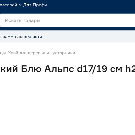
пателей
Для Профи
грамма лояльности
нцы
Хвойные деревья и кустарники
ий Блю Альпс d17/19 см h2