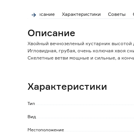
Описание
Характеристики
Советы
Описание
Хвойный вечнозеленый кустарник высотой до
Игловидная, грубая, очень колючая хвоя сн
Скелетные ветви мощные и сильные, а конч
Высаживать лучше на солнечных местах, д
Предпочитают почву с реакцией от слабоки
Почвенная смесь делается в соотношении 2:
Характеристики
После посадки растение нужно обильно пол
Плохо переносят сухость воздуха, поэтому
Тип
Обратите внимание:
Саженец в технологическом горшке. До поса
Вид
Высота саженца с учетом горшка.
Местоположение