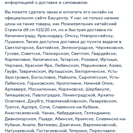
информацией о
доставке и самовывозе
.
Вы можете сделать заказ и оплатить его онлайн на
официальном сайте Бауцентр. У нас не только низкие
цены на такие товары, как Можжевельник китайский
Стрикта d9 см h15/20 см, но и быстрая доставка по
Калининграду, Краснодару, Омску, Новороссийску,
Пушкино. Также доступна доставка до пункта выдачи в
Светлогорске, Балтийске, Зеленоградске, Черняховске,
Гусеве, Советске, Пионерском, Светлом, Гвардейске,
Кормиловке, Каличинске, Татарске, Розовке, Иртыше,
Черлаке, Красном Яре, Любинском, Марьяновке, Азово,
Гауфе, Таврическом, Иртышском, Белореченске, Усть-
Заостровке, Богословке, Майкопе, Сыропятском, Усть-
Лабинске, Горьковском, Кропоткине, Нижней Омке,
Армавире, Москаленках, Кореновске, Шербакуле,
Тимашевске, Павлоградке, Ленинградской, Архипо-
Осиповке, Джубге, Новомихайловском, Лазаревском,
Туапсе, Адлере, Сочи, Славянске-на-Кубани,
Анастасиевской, Чанах, Кабардинке, Геленджике,
Дивноморском, Пшаде, Абинске, Крымске, Славянске-на-
Кубани, Анапе, Витязево, Джигинке, Варениковской,
Натухаевской, Гостагаевской, Темрюке, Переславле-