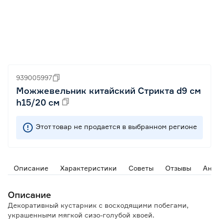
939005997
Можжевельник китайский Стрикта d9 см
h15/20 см
Этот товар не продается в выбранном регионе
Описание
Характеристики
Советы
Отзывы
Ана
Описание
Декоративный кустарник с восходящими побегами,
украшенными мягкой сизо-голубой хвоей.