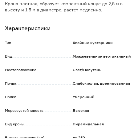
Крона плотная, образует компактный конус до 2,5 м в
высоту и 1,5 м в диаметре, растет медленно.
Предпочитает солнечные и полутенистые места, к почве
нетребовательный, зимой нуждается в укрытии.
Характеристики
Хорошо адаптируется к городской среде. Используется в
одиночных и групповых посадках при озеленении.
Тип
Хвойные кустарники
Обратите внимание:
Саженец в технологическом горшке. До посадки хранить
Вид
Можжевельник вертикальный
при t 0+2°С.
Высота саженца с учетом горшка.
Местоположение
Свет/Полутень
Почва
Слабокислая, дренированная
Полив
Умеренный
Морозоустойчивость
Высокая
Вид кроны
Пирамидальная
Высота растения (см)
до 250