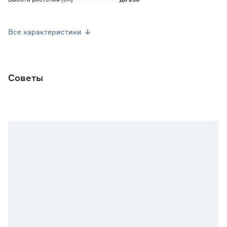
Высота саженца (см)
до 20
Все характеристики
Диаметр контейнера (см)
9
Объем контейнера (л)
0.3
Советы
Марка
7цветов
Страна производства
Польша
Вес брутто (кг)
0.19