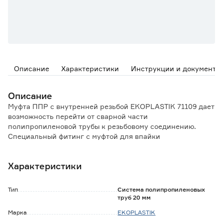
Описание
Характеристики
Инструкции и документы
Описание
Муфта ППР с внутренней резьбой EKOPLASTIK 71109 дает
возможность перейти от сварной части
полипропиленовой трубы к резьбовому соединению.
Специальный фитинг с муфтой для впайки
полипропиленовой трубы с одной стороны и резьбовым
соединением с другой, является экологически чистым
Характеристики
материалом, химически стоек, гигиенически безопасен,
прост в установке, термоустойчив.
ППР фитинг комбинированный применяется в бытовых, а
Тип
Система полипропиленовых
также в промышленных трубопроводах, используемых
труб 20 мм
для подачи холодной и горячей воды.
Марка
EKOPLASTIK