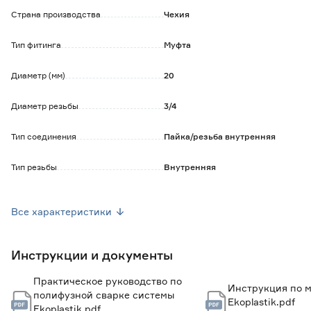
Страна производства
Чехия
Тип фитинга
Муфта
Диаметр (мм)
20
Диаметр резьбы
3/4
Тип соединения
Пайка/резьба внутренняя
Тип резьбы
Внутренняя
Материал
Полипропилен/латунь
Все характеристики
Максимальная температура применения
95
(градус Цельсия)
Инструкции и документы
Номинальное давление (Бар)
10
Практическое руководство по
Инструкция по 
Вес брутто (кг)
0.075
полифузной сварке системы
Ekoplastik.pdf
Ekoplastik.pdf