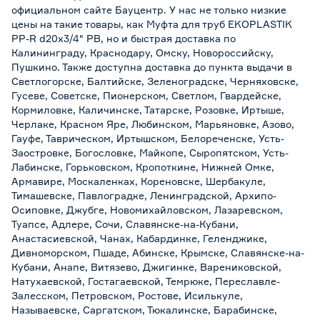
официальном сайте Бауцентр. У нас не только низкие
цены на такие товары, как Муфта для труб EKOPLASTIK
PP-R d20x3/4" РВ, но и быстрая доставка по
Калининграду, Краснодару, Омску, Новороссийску,
Пушкино. Также доступна доставка до пункта выдачи в
Светлогорске, Балтийске, Зеленоградске, Черняховске,
Гусеве, Советске, Пионерском, Светлом, Гвардейске,
Кормиловке, Каличинске, Татарске, Розовке, Иртыше,
Черлаке, Красном Яре, Любинском, Марьяновке, Азово,
Гауфе, Таврическом, Иртышском, Белореченске, Усть-
Заостровке, Богословке, Майкопе, Сыропятском, Усть-
Лабинске, Горьковском, Кропоткине, Нижней Омке,
Армавире, Москаленках, Кореновске, Шербакуле,
Тимашевске, Павлоградке, Ленинградской, Архипо-
Осиповке, Джубге, Новомихайловском, Лазаревском,
Туапсе, Адлере, Сочи, Славянске-на-Кубани,
Анастасиевской, Чанах, Кабардинке, Геленджике,
Дивноморском, Пшаде, Абинске, Крымске, Славянске-на-
Кубани, Анапе, Витязево, Джигинке, Варениковской,
Натухаевской, Гостагаевской, Темрюке, Переславле-
Залесском, Петровском, Ростове, Исилькуле,
Называевске, Саргатском, Тюкалинске, Барабинске,