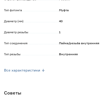
Тип фитинга
Муфта
Диаметр (мм)
40
Диаметр резьбы
1
Тип соединения
Пайка/резьба внутренняя
Тип резьбы
Внутренняя
Материал
Полипропилен/латунь
Все характеристики
Максимальная температура применения
95
(градус Цельсия)
Номинальное давление (Бар)
25
Советы
Вес брутто (кг)
0.1