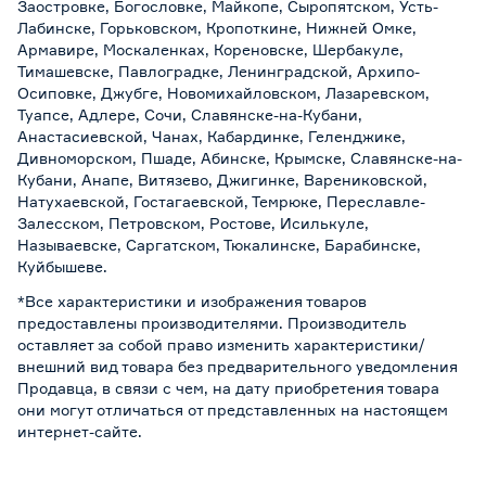
Заостровке, Богословке, Майкопе, Сыропятском, Усть-
Лабинске, Горьковском, Кропоткине, Нижней Омке,
Армавире, Москаленках, Кореновске, Шербакуле,
Тимашевске, Павлоградке, Ленинградской, Архипо-
Осиповке, Джубге, Новомихайловском, Лазаревском,
Туапсе, Адлере, Сочи, Славянске-на-Кубани,
Анастасиевской, Чанах, Кабардинке, Геленджике,
Дивноморском, Пшаде, Абинске, Крымске, Славянске-на-
Кубани, Анапе, Витязево, Джигинке, Варениковской,
Натухаевской, Гостагаевской, Темрюке, Переславле-
Залесском, Петровском, Ростове, Исилькуле,
Называевске, Саргатском, Тюкалинске, Барабинске,
Куйбышеве.
*Все характеристики и изображения товаров
предоставлены производителями. Производитель
оставляет за собой право изменить характеристики/
внешний вид товара без предварительного уведомления
Продавца, в связи с чем, на дату приобретения товара
они могут отличаться от представленных на настоящем
интернет-сайте.