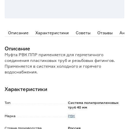
Описание
Характеристики
Советы
Отзывы
Ана
Описание
Муфта РВК ППР применяется для герметичного
соединения пластиковых труб и резьбовых фитингов.
Применяется в системах холодного и горячего
водоснабжения.
Монтируется методом полифузионной сварки.
Характеристики
Особенности и преимущества:
- устойчивость к коррозии;
- высокая химическая сопротивляемость;
Тип
Система полипропиленовых
- долгий срок службы;
труб 40 мм
- быстрый и простой монтаж.
Марка
РВК
Страна производства
Россия