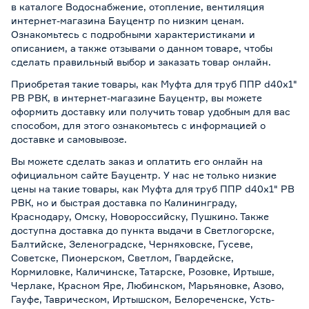
в каталоге Водоснабжение, отопление, вентиляция
интернет-магазина Бауцентр по низким ценам.
Ознакомьтесь с подробными характеристиками и
описанием, а также отзывами о данном товаре, чтобы
сделать правильный выбор и заказать товар онлайн.
Приобретая такие товары, как Муфта для труб ППР d40х1"
РВ РВК, в интернет-магазине Бауцентр, вы можете
оформить доставку или получить товар удобным для вас
способом, для этого ознакомьтесь с информацией о
доставке и самовывозе
.
Вы можете сделать заказ и оплатить его онлайн на
официальном сайте Бауцентр. У нас не только низкие
цены на такие товары, как Муфта для труб ППР d40х1" РВ
РВК, но и быстрая доставка по Калининграду,
Краснодару, Омску, Новороссийску, Пушкино. Также
доступна доставка до пункта выдачи в Светлогорске,
Балтийске, Зеленоградске, Черняховске, Гусеве,
Советске, Пионерском, Светлом, Гвардейске,
Кормиловке, Каличинске, Татарске, Розовке, Иртыше,
Черлаке, Красном Яре, Любинском, Марьяновке, Азово,
Гауфе, Таврическом, Иртышском, Белореченске, Усть-