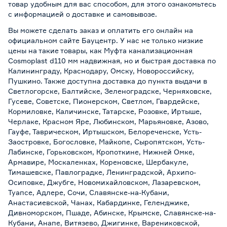
товар удобным для вас способом, для этого ознакомьтесь
с информацией о
доставке и самовывозе
.
Вы можете сделать заказ и оплатить его онлайн на
официальном сайте Бауцентр. У нас не только низкие
цены на такие товары, как Муфта канализационная
Cosmoplast d110 мм надвижная, но и быстрая доставка по
Калининграду, Краснодару, Омску, Новороссийску,
Пушкино. Также доступна доставка до пункта выдачи в
Светлогорске, Балтийске, Зеленоградске, Черняховске,
Гусеве, Советске, Пионерском, Светлом, Гвардейске,
Кормиловке, Каличинске, Татарске, Розовке, Иртыше,
Черлаке, Красном Яре, Любинском, Марьяновке, Азово,
Гауфе, Таврическом, Иртышском, Белореченске, Усть-
Заостровке, Богословке, Майкопе, Сыропятском, Усть-
Лабинске, Горьковском, Кропоткине, Нижней Омке,
Армавире, Москаленках, Кореновске, Шербакуле,
Тимашевске, Павлоградке, Ленинградской, Архипо-
Осиповке, Джубге, Новомихайловском, Лазаревском,
Туапсе, Адлере, Сочи, Славянске-на-Кубани,
Анастасиевской, Чанах, Кабардинке, Геленджике,
Дивноморском, Пшаде, Абинске, Крымске, Славянске-на-
Кубани, Анапе, Витязево, Джигинке, Варениковской,