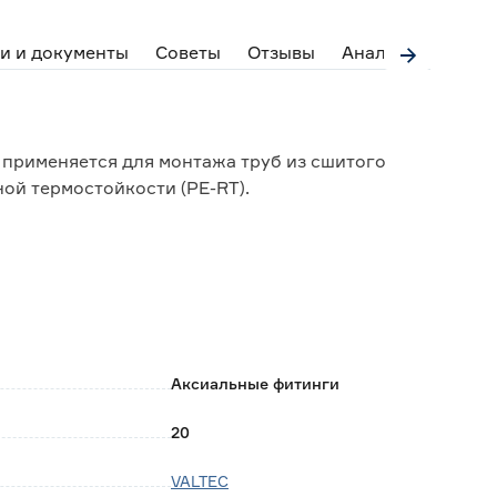
и и документы
Советы
Отзывы
Аналоги
 применяется для монтажа труб из сшитого
ой термостойкости (PE-RT).
пованной латуни марки CW617N.
ическим инструментом.
Аксиальные фитинги
20
VALTEC