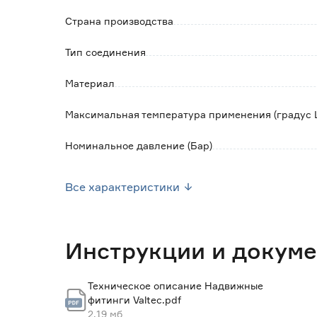
Страна производства
Тип соединения
Материал
Максимальная температура применения (градус 
Номинальное давление (Бар)
Тип фитинга
Все характеристики
Гарантия
Вес брутто (кг)
Инструкции и докум
Техническое описание Надвижные
фитинги Valtec.pdf
2.19 мб