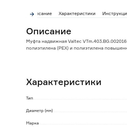
Описание
Характеристики
Инструкци
Описание
Муфта надвижная Valtec VTm.403.BG.002016
полиэтилена (PEX) и полиэтилена повышенн
Корпус фитинга изготовлен из горячештам
Монтаж осуществляется ручным или электр
Характеристики
Тип
Диаметр (мм)
Марка