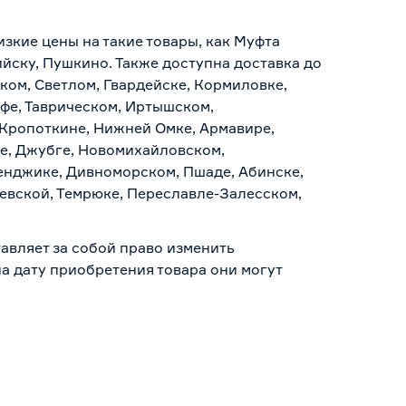
.
изкие цены на такие товары, как Муфта
ийску, Пушкино. Также доступна доставка до
ском, Светлом, Гвардейске, Кормиловке,
уфе, Таврическом, Иртышском,
 Кропоткине, Нижней Омке, Армавире,
е, Джубге, Новомихайловском,
ленджике, Дивноморском, Пшаде, Абинске,
аевской, Темрюке, Переславле-Залесском,
авляет за собой право изменить
а дату приобретения товара они могут