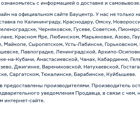
о ознакомьтесь с информацией о
доставке и самовывозе
лайн на официальном сайте Бауцентр. У нас не только н
оставка по Калининграду, Краснодару, Омску, Новоросс
Зеленоградске, Черняховске, Гусеве, Советске, Пионер
рлаке, Красном Яре, Любинском, Марьяновке, Азово, Га
е, Майкопе, Сыропятском, Усть-Лабинске, Горьковском,
ашевске, Павлоградке, Ленинградской, Архипо-Осиповк
ске-на-Кубани, Анастасиевской, Чанах, Кабардинке, Ге
зево, Джигинке, Варениковской, Натухаевской, Гостаг
ске, Саргатском, Тюкалинске, Барабинске, Куйбышеве.
в предоставлены производителями. Производитель ост
дварительного уведомления Продавца, в связи с чем, н
м интернет-сайте.