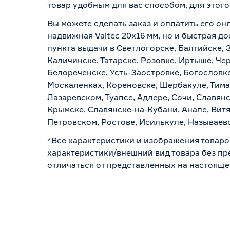
товар удобным для вас способом, для этог
Вы можете сделать заказ и оплатить его он
надвижная Valtec 20х16 мм, но и быстрая д
пункта выдачи в Светлогорске, Балтийске, 
Каличинске, Татарске, Розовке, Иртыше, Че
Белореченске, Усть-Заостровке, Богословк
Москаленках, Кореновске, Шербакуле, Тим
Лазаревском, Туапсе, Адлере, Сочи, Славян
Крымске, Славянске-на-Кубани, Анапе, Витя
Петровском, Ростове, Исилькуле, Называев
*Все характеристики и изображения товаро
характеристики/внешний вид товара без пре
отличаться от представленных на настояще