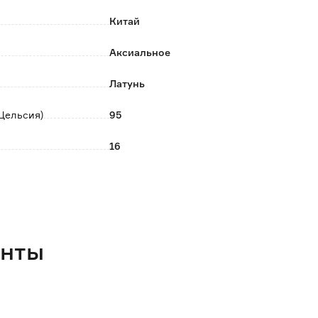
Китай
Аксиальное
Латунь
Цельсия)
95
16
Муфта
10 лет
0.045
енты