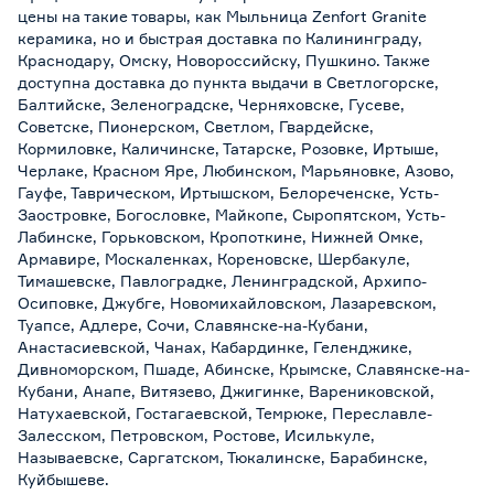
цены на такие товары, как Мыльница Zenfort Granite
керамика, но и быстрая доставка по Калининграду,
Краснодару, Омску, Новороссийску, Пушкино. Также
доступна доставка до пункта выдачи в Светлогорске,
Балтийске, Зеленоградске, Черняховске, Гусеве,
Советске, Пионерском, Светлом, Гвардейске,
Кормиловке, Каличинске, Татарске, Розовке, Иртыше,
Черлаке, Красном Яре, Любинском, Марьяновке, Азово,
Гауфе, Таврическом, Иртышском, Белореченске, Усть-
Заостровке, Богословке, Майкопе, Сыропятском, Усть-
Лабинске, Горьковском, Кропоткине, Нижней Омке,
Армавире, Москаленках, Кореновске, Шербакуле,
Тимашевске, Павлоградке, Ленинградской, Архипо-
Осиповке, Джубге, Новомихайловском, Лазаревском,
Туапсе, Адлере, Сочи, Славянске-на-Кубани,
Анастасиевской, Чанах, Кабардинке, Геленджике,
Дивноморском, Пшаде, Абинске, Крымске, Славянске-на-
Кубани, Анапе, Витязево, Джигинке, Варениковской,
Натухаевской, Гостагаевской, Темрюке, Переславле-
Залесском, Петровском, Ростове, Исилькуле,
Называевске, Саргатском, Тюкалинске, Барабинске,
Куйбышеве.