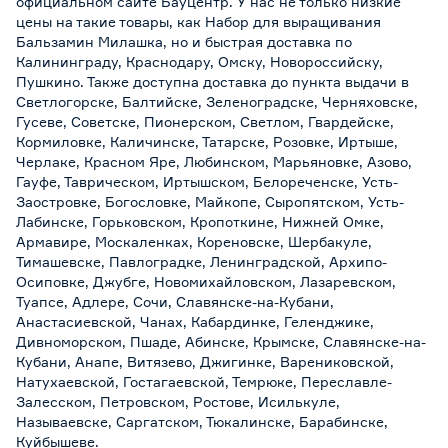
официальном сайте Бауцентр. У нас не только низкие
цены на такие товары, как Набор для выращивания
Бальзамин Милашка, но и быстрая доставка по
Калининграду, Краснодару, Омску, Новороссийску,
Пушкино. Также доступна доставка до пункта выдачи в
Светлогорске, Балтийске, Зеленоградске, Черняховске,
Гусеве, Советске, Пионерском, Светлом, Гвардейске,
Кормиловке, Каличинске, Татарске, Розовке, Иртыше,
Черлаке, Красном Яре, Любинском, Марьяновке, Азово,
Гауфе, Таврическом, Иртышском, Белореченске, Усть-
Заостровке, Богословке, Майкопе, Сыропятском, Усть-
Лабинске, Горьковском, Кропоткине, Нижней Омке,
Армавире, Москаленках, Кореновске, Шербакуле,
Тимашевске, Павлоградке, Ленинградской, Архипо-
Осиповке, Джубге, Новомихайловском, Лазаревском,
Туапсе, Адлере, Сочи, Славянске-на-Кубани,
Анастасиевской, Чанах, Кабардинке, Геленджике,
Дивноморском, Пшаде, Абинске, Крымске, Славянске-на-
Кубани, Анапе, Витязево, Джигинке, Варениковской,
Натухаевской, Гостагаевской, Темрюке, Переславле-
Залесском, Петровском, Ростове, Исилькуле,
Называевске, Саргатском, Тюкалинске, Барабинске,
Куйбышеве.