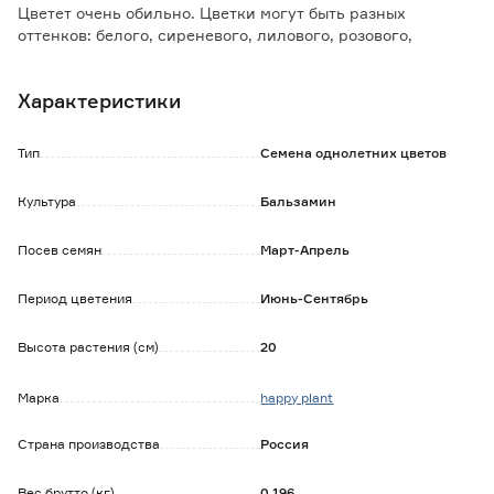
Цветет очень обильно. Цветки могут быть разных
оттенков: белого, сиреневого, лилового, розового,
красного.
Характеристики
Готовый набор в подарочной упаковке. Содержит все
необходимое для выращивания растения в домашних
условиях.
Тип
Семена однолетних цветов
В набор входит: керамзит для дренажа, плодородный
грунт, семена, горшок с крышкой, инструкция по посадке
Культура
Бальзамин
и уходу.
Посев семян
Март-Апрель
Период цветения
Июнь-Сентябрь
Высота растения (см)
20
Марка
happy plant
Страна производства
Россия
Вес брутто (кг)
0.196