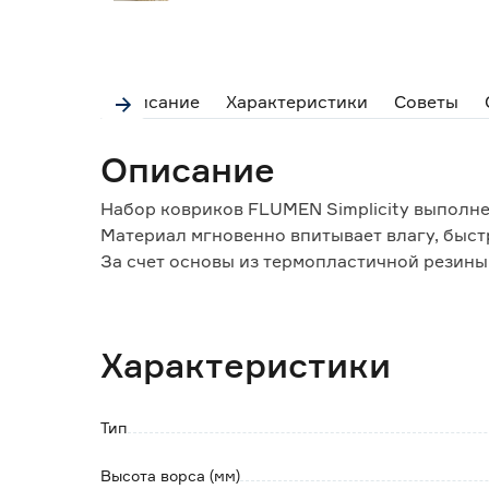
Описание
Характеристики
Советы
Описание
Набор ковриков FLUMEN Simplicity выполн
Материал мгновенно впитывает влагу, быстр
За счет основы из термопластичной резины 
Края изделий дополнительно обработаны, ч
Обратите внимание:
Характеристики
Рекомендована деликатная машинная стирка
Не сушить на батарее и нагревательных пр
Тип
Высота ворса (мм)