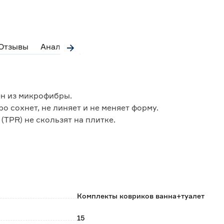
Отзывы
Аналоги
ен из микрофибры.
о сохнет, не линяет и не меняет форму.
(TPR) не скользят на плитке.
то обеспечивает долгий срок службы.
 при температуре не более 30°C.
иборах.
Комплекты ковриков ванна+туалет
15