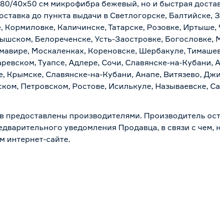
х80/40х50 см микрофибра бежевый, но и быстрая достав
ставка до пункта выдачи в Светлогорске, Балтийске, З
, Кормиловке, Каличинске, Татарске, Розовке, Иртыше,
тышском, Белореченске, Усть-Заостровке, Богословке, 
мавире, Москаленках, Кореновске, Шербакуле, Тимашев
евском, Туапсе, Адлере, Сочи, Славянске-на-Кубани, 
, Крымске, Славянске-на-Кубани, Анапе, Витязево, Джи
ком, Петровском, Ростове, Исилькуле, Называевске, С
в предоставлены производителями. Производитель ост
дварительного уведомления Продавца, в связи с чем, н
м интернет-сайте.