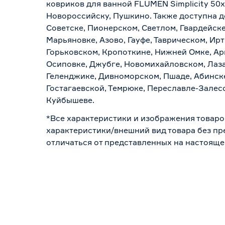
ковриков для ванной FLUMEN Simplicity 50
Новороссийску, Пушкино. Также доступна до
Советске, Пионерском, Светлом, Гвардейске
Марьяновке, Азово, Гауфе, Таврическом, Ир
Горьковском, Кропоткине, Нижней Омке, Ар
Осиповке, Джубге, Новомихайловском, Лазар
Геленджике, Дивноморском, Пшаде, Абинске
Гостагаевской, Темрюке, Переславле-Залесс
Куйбышеве.
*Все характеристики и изображения товаро
характеристики/внешний вид товара без пре
отличаться от представленных на настояще