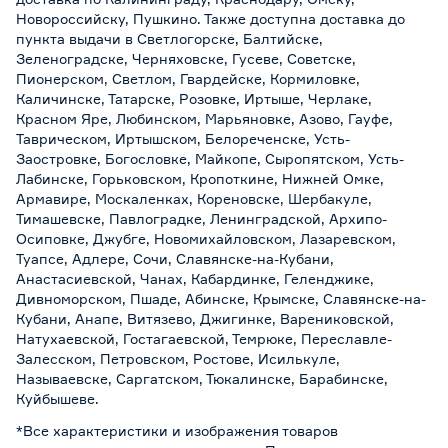
Новороссийску, Пушкино. Также доступна доставка до
пункта выдачи в Светлогорске, Балтийске,
Зеленоградске, Черняховске, Гусеве, Советске,
Пионерском, Светлом, Гвардейске, Кормиловке,
Каличинске, Татарске, Розовке, Иртыше, Черлаке,
Красном Яре, Любинском, Марьяновке, Азово, Гауфе,
Таврическом, Иртышском, Белореченске, Усть-
Заостровке, Богословке, Майкопе, Сыропятском, Усть-
Лабинске, Горьковском, Кропоткине, Нижней Омке,
Армавире, Москаленках, Кореновске, Шербакуле,
Тимашевске, Павлоградке, Ленинградской, Архипо-
Осиповке, Джубге, Новомихайловском, Лазаревском,
Туапсе, Адлере, Сочи, Славянске-на-Кубани,
Анастасиевской, Чанах, Кабардинке, Геленджике,
Дивноморском, Пшаде, Абинске, Крымске, Славянске-на-
Кубани, Анапе, Витязево, Джигинке, Варениковской,
Натухаевской, Гостагаевской, Темрюке, Переславле-
Залесском, Петровском, Ростове, Исилькуле,
Называевске, Саргатском, Тюкалинске, Барабинске,
Куйбышеве.
*Все характеристики и изображения товаров