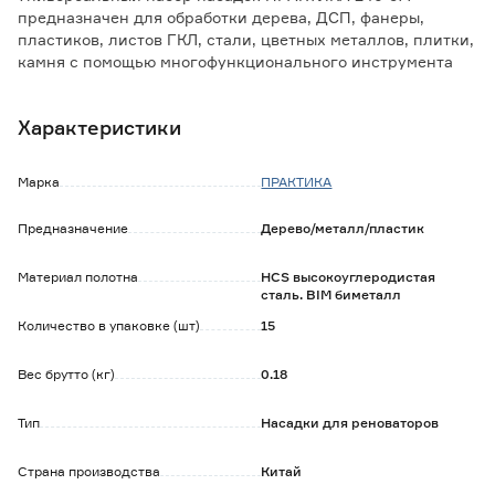
предназначен для обработки дерева, ДСП, фанеры,
пластиков, листов ГКЛ, стали, цветных металлов, плитки,
камня с помощью многофункционального инструмента
(МФИ).
Характеристики
Особенности и преимущества:
- насадки изготовлены из высокоуглеродистой
инструментальной стали;
Марка
ПРАКТИКА
- в комплект входит магнитный переходник для МФИ с
быстроразъемными цанговыми креплениями;
Предназначение
Дерево/металл/пластик
- для установки на МФИ с шестигранным шпинделем
используйте переходник ПРАКТИКА 240-607.
Материал полотна
HCS высокоуглеродистая
сталь. BIM биметалл
Количество в упаковке (шт)
15
Вес брутто (кг)
0.18
Тип
Насадки для реноваторов
Страна производства
Китай