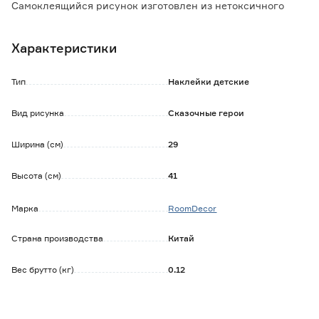
Самоклеящийся рисунок изготовлен из нетоксичного
экологически чистого материала - поливинилхлорида.
При необходимости снимается, не оставляет следов, не
Характеристики
повреждает поверхность, кроме бумажных обоев.
Поверхность, на которую будет монтироваться наклейка,
должна быть чистой, сухой и обезжиренной.
Тип
Наклейки детские
Изделие можно протирать влажной салфеткой.
Вид рисунка
Сказочные герои
Ширина (см)
29
Высота (см)
41
Марка
RoomDecor
Страна производства
Китай
Вес брутто (кг)
0.12