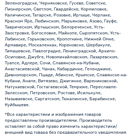
Зеленоградске, Черняховске, Гусеве, Советске,
Пионерском, Светлом, Гвардейске, Кормиловке,
Каличинске, Татарске, Розовке, Иртыше, Черлаке,
Красном Яре, Любинском, Марьяновке, Азово, Гауфе,
Таврическом, Иртышском, Белореченске, Усть-
Заостровке, Богословке, Майкопе, Сыропятском, Усть-
Лабинске, Горьковском, Кропоткине, Нижней Омке,
Армавире, Москаленках, Кореновске, Шербакуле,
Тимашевске, Павлоградке, Ленинградской, Архипо-
Осиповке, Джубге, Новомихайловском, Лазаревском,
Туапсе, Адлере, Сочи, Славянске-на-Кубани,
Анастасиевской, Чанах, Кабардинке, Геленджике,
Дивноморском, Пшаде, Абинске, Крымске, Славянске-на-
Кубани, Анапе, Витязево, Джигинке, Варениковской,
Натухаевской, Гостагаевской, Темрюке, Переславле-
Залесском, Петровском, Ростове, Исилькуле,
Называевске, Саргатском, Тюкалинске, Барабинске,
Куйбышеве.
*Все характеристики и изображения товаров
предоставлены производителями. Производитель
оставляет за собой право изменить характеристики/
внешний вид товара без предварительного уведомления