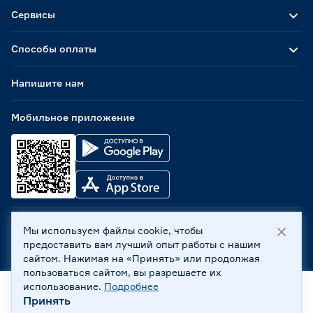
Сервисы
Способы оплаты
Напишите нам
Мобильное приложение
Мы используем файлы cookie, чтобы
ООО «Бауцентр Рус» 2004 -
2026
, 236029, г. Калининград,
предоставить вам лучший опыт работы с нашим
ул. А.Невского, 205. ИНН 7702596813, КПП 390601001 ©
сайтом. Нажимая на «Принять» или продолжая
Все права защищены
пользоваться сайтом, вы разрешаете их
Политика обработки персональных данных
использование.
Подробнее
Правовая информация
Принять
Главная
Каталог
Корзина
Профиль
Охрана труда