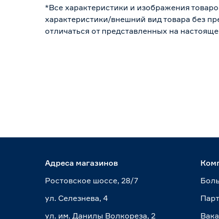
*Все характеристики и изображения товаро
характеристики/внешний вид товара без пре
отличаться от представленных на настояще
Адреса магазинов
Ком
Ростовское шоссе, 28/7
Боль
ул. Селезнева, 4
Пар
ул. им. Данилы Волкореза, 2
Вак