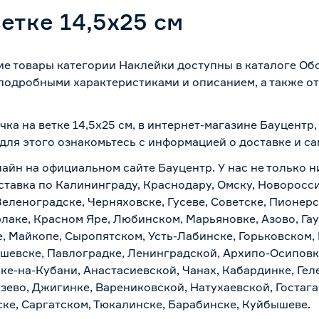
етке 14,5х25 см
гие товары категории Наклейки доступны в каталоге Об
 подробными характеристиками и описанием, а также от
.
чка на ветке 14,5х25 см, в интернет-магазине Бауцентр
 для этого ознакомьтесь с информацией о
доставке и с
лайн на официальном сайте Бауцентр. У нас не только н
доставка по Калининграду, Краснодару, Омску, Новоросс
Зеленоградске, Черняховске, Гусеве, Советске, Пионер
рлаке, Красном Яре, Любинском, Марьяновке, Азово, Га
е, Майкопе, Сыропятском, Усть-Лабинске, Горьковском,
ашевске, Павлоградке, Ленинградской, Архипо-Осиповк
ске-на-Кубани, Анастасиевской, Чанах, Кабардинке, Ге
зево, Джигинке, Варениковской, Натухаевской, Гостаг
ске, Саргатском, Тюкалинске, Барабинске, Куйбышеве.