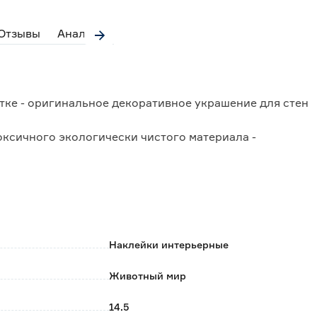
Отзывы
Аналоги
тке - оригинальное декоративное украшение для стен
ксичного экологически чистого материала -
ивания.
т следов, не повреждает поверхность, кроме
ся наклейка, должна быть чистой, сухой и
Наклейки интерьерные
Животный мир
14.5