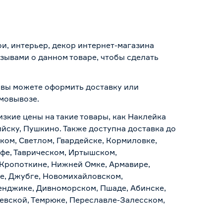
ои, интерьер, декор интернет-магазина
зывами о данном товаре, чтобы сделать
, вы можете оформить доставку или
амовывозе
.
изкие цены на такие товары, как Наклейка
ийску, Пушкино. Также доступна доставка до
ском, Светлом, Гвардейске, Кормиловке,
уфе, Таврическом, Иртышском,
 Кропоткине, Нижней Омке, Армавире,
е, Джубге, Новомихайловском,
ленджике, Дивноморском, Пшаде, Абинске,
аевской, Темрюке, Переславле-Залесском,