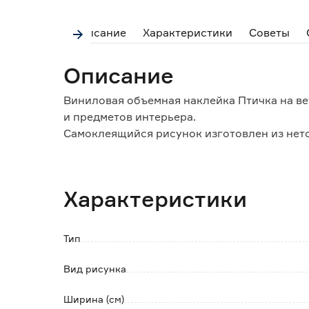
Описание
Характеристики
Советы
Описание
Виниловая объемная наклейка Птичка на ве
и предметов интерьера.
Самоклеящийся рисунок изготовлен из нето
поливинилхлорида.
В комплекте 2-сторонний скотч для прикле
При необходимости снимается, не оставляе
Характеристики
бумажных обоев.
Поверхность, на которую будет монтировать
обезжиренной.
Тип
Вид рисунка
Ширина (см)