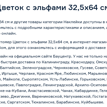
веток с эльфами 32,5х64 с
4 см и другие товары категории Наклейки доступны в к
омьтесь с подробными характеристиками и описанием, а
 онлайн.
томер Цветок с эльфами 32,5х64 см, в интернет-магази
бом, для этого ознакомьтесь с информацией о
доставке
лайн на официальном сайте Бауцентр. У нас не только н
и быстрая доставка по Калининграду, Краснодару, Омск
 Балтийске, Зеленоградске, Черняховске, Гусеве, Совет
, Иртыше, Черлаке, Красном Яре, Любинском, Марьяновк
е, Майкопе, Сыропятском, Усть-Лабинске, Горьковском,
ашевске, Павлоградке, Ленинградской, Архипо-Осиповк
ске-на-Кубани, Анастасиевской, Чанах, Кабардинке, Ге
зево, Джигинке, Варениковской, Натухаевской, Гостаг
ске, Саргатском, Тюкалинске, Барабинске, Куйбышеве.