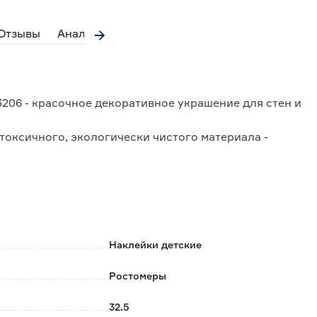
Отзывы
Аналоги
206 - красочное декоративное украшение для стен и
токсичного, экологически чистого материала -
измерительная шкала (до 1,66 м).
т следов, не повреждает поверхность, кроме
ся наклейка, должна быть чистой, сухой и
Наклейки детские
.
Ростомеры
32.5