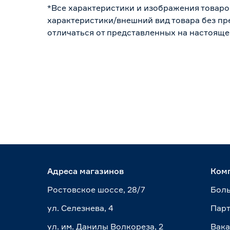
*Все характеристики и изображения товаро
характеристики/внешний вид товара без пре
отличаться от представленных на настояще
Адреса магазинов
Ком
Ростовское шоссе, 28/7
Боль
ул. Селезнева, 4
Пар
ул. им. Данилы Волкореза, 2
Вак