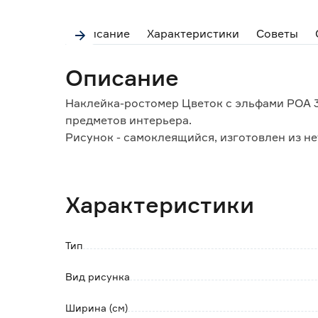
Описание
Характеристики
Советы
Описание
Наклейка-ростомер Цветок с эльфами POA 3
предметов интерьера.
Рисунок - самоклеящийся, изготовлен из не
виниловой пленки.
В оригинальный сюжет наклейки добавлена 
При необходимости снимается, не оставляе
Характеристики
бумажных обоев.
Поверхность, на которую будет монтировать
обезжиренной.
Тип
Изделие можно протирать влажной тряпкой
Вид рисунка
Ширина (см)