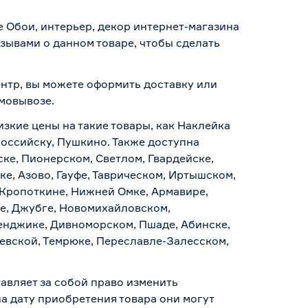
 Обои, интерьер, декор интернет-магазина
зывами о данном товаре, чтобы сделать
ентр, вы можете оформить доставку или
амовывозе
.
изкие цены на такие товары, как Наклейка
российску, Пушкино. Также доступна
ске, Пионерском, Светлом, Гвардейске,
е, Азово, Гауфе, Таврическом, Иртышском,
 Кропоткине, Нижней Омке, Армавире,
е, Джубге, Новомихайловском,
ленджике, Дивноморском, Пшаде, Абинске,
аевской, Темрюке, Переславле-Залесском,
авляет за собой право изменить
а дату приобретения товара они могут