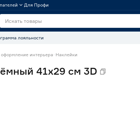
пателей
Для Профи
грамма лояльности
 оформление интерьера
Наклейки
ёмный 41х29 см 3D