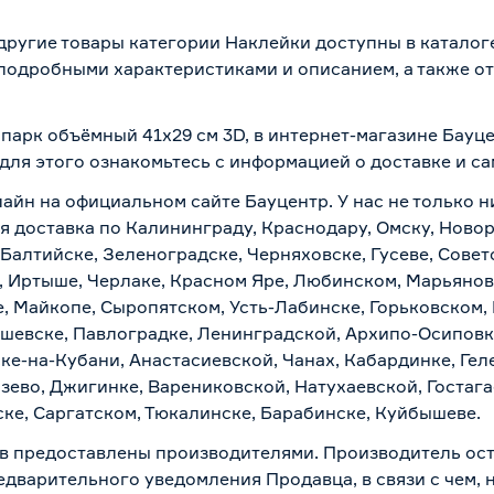
другие товары категории Наклейки доступны в каталоге
 подробными характеристиками и описанием, а также от
.
парк объёмный 41х29 см 3D, в интернет-магазине Бауц
 для этого ознакомьтесь с информацией о
доставке и с
лайн на официальном сайте Бауцентр. У нас не только н
я доставка по Калининграду, Краснодару, Омску, Ново
 Балтийске, Зеленоградске, Черняховске, Гусеве, Совет
, Иртыше, Черлаке, Красном Яре, Любинском, Марьяновк
е, Майкопе, Сыропятском, Усть-Лабинске, Горьковском,
ашевске, Павлоградке, Ленинградской, Архипо-Осиповк
ске-на-Кубани, Анастасиевской, Чанах, Кабардинке, Ге
зево, Джигинке, Варениковской, Натухаевской, Гостаг
ске, Саргатском, Тюкалинске, Барабинске, Куйбышеве.
в предоставлены производителями. Производитель ост
дварительного уведомления Продавца, в связи с чем, н