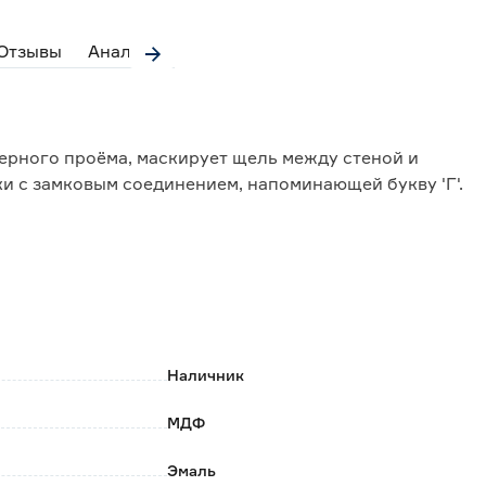
Отзывы
Аналоги
ерного проёма, маскирует щель между стеной и
ки с замковым соединением, напоминающей букву 'Г'.
ее внешний вид;
устанавливать элемент без применения
ормируется со временем;
репадам температур и ультрафиолету.
Наличник
МДФ
Эмаль