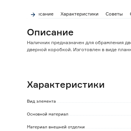
Описание
Характеристики
Советы
Описание
Наличник предназначен для обрамления дв
дверной коробкой. Изготовлен в виде план
Особенности и преимущества:
- усиливает двери конструкции и улучшает 
- телескопическая конструкция позволяет 
Характеристики
дополнительного крепежа;
- МДФ - плотный материал, который не деф
- эмалевое покрытие устойчиво к влаге, пе
Вид элемента
Основной материал
Материал внешней отделки