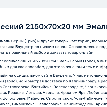
еский 2150х70х20 мм Эмаль
маль Серый (Трио) и другие товары категории Дверные
магазина Бауцентр по низким ценам. Ознакомьтесь с по
лать правильный выбор и заказать товар онлайн.
ескопический 2150х70х20 мм Эмаль Серый (Трио), в ин
бным для вас способом, для этого ознакомьтесь с инф
лайн на официальном сайте Бауцентр. У нас не только н
й (Трио), но и быстрая доставка по Калининграду, Кра
в Светлогорске, Балтийске, Зеленоградске, Черняховске
ске, Розовке, Иртыше, Черлаке, Красном Яре, Любинском
, Богословке, Майкопе, Сыропятском, Усть-Лабинске, 
куле, Тимашевске, Павлоградке, Ленинградской, Архи