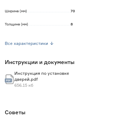
Ширина (мм)
70
Толщина (мм)
8
Вес брутто (кг)
1.55
Все характеристики
Марка
МариаМ
Инструкции и документы
Страна производства
Россия
Инструкция по установке
Цвет
Бежевый
дверей.pdf
656.15 кб
Цвет производителя
Дуб жемчужный
Советы