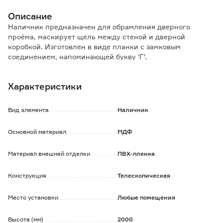
Описание
Наличник предназначен для обрамления дверного
проёма, маскирует щель между стеной и дверной
коробкой. Изготовлен в виде планки с замковым
соединением, напоминающей букву 'Г'.
Особенности и преимущества:
Характеристики
- телескопическая конструкция позволяет устанавливать
элемент без применения дополнительного крепежа;
- ПВХ устойчив к механическим повреждениям и
Вид элемента
Наличник
воздействию влаги;
- МДФ - плотный и устойчивый материал, который не
Основной материал
МДФ
деформируется со временем.
Материал внешней отделки
ПВХ-пленка
Конструкция
Телескопическая
Место установки
Любые помещения
Высота (мм)
2000