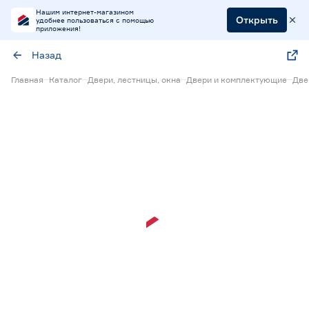
Нашим интернет-магазином
Открыть
удобнее пользоваться с помощью
приложения!
Назад
Главная
Каталог
Двери, лестницы, окна
Двери и комплектующие
Две