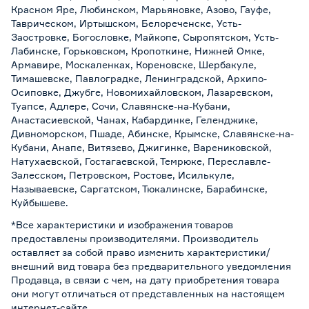
Красном Яре, Любинском, Марьяновке, Азово, Гауфе,
Таврическом, Иртышском, Белореченске, Усть-
Заостровке, Богословке, Майкопе, Сыропятском, Усть-
Лабинске, Горьковском, Кропоткине, Нижней Омке,
Армавире, Москаленках, Кореновске, Шербакуле,
Тимашевске, Павлоградке, Ленинградской, Архипо-
Осиповке, Джубге, Новомихайловском, Лазаревском,
Туапсе, Адлере, Сочи, Славянске-на-Кубани,
Анастасиевской, Чанах, Кабардинке, Геленджике,
Дивноморском, Пшаде, Абинске, Крымске, Славянске-на-
Кубани, Анапе, Витязево, Джигинке, Варениковской,
Натухаевской, Гостагаевской, Темрюке, Переславле-
Залесском, Петровском, Ростове, Исилькуле,
Называевске, Саргатском, Тюкалинске, Барабинске,
Куйбышеве.
*Все характеристики и изображения товаров
предоставлены производителями. Производитель
оставляет за собой право изменить характеристики/
внешний вид товара без предварительного уведомления
Продавца, в связи с чем, на дату приобретения товара
они могут отличаться от представленных на настоящем
интернет-сайте.