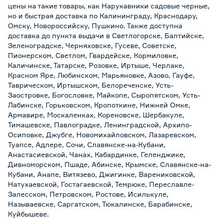
цены на такие товары, как Нарукавники садовые черные,
но и быстрая доставка по Калининграду, Краснодару,
Омску, Новороссийску, Пушкино. Также доступна
доставка до пункта выдачи в Светлогорске, Балтийске,
Зеленоградске, Черняховске, Гусеве, Советске,
Пионерском, Светлом, Гвардейске, Кормиловке,
Каличинске, Татарске, Розовке, Иртыше, Черлаке,
Красном Яре, Любинском, Марьяновке, Азово, Гауфе,
Таврическом, Иртышском, Белореченске, Усть-
Заостровке, Богословке, Майкопе, Сыропятском, Усть-
Лабинске, Горьковском, Кропоткине, Нижней Омке,
Армавире, Москаленках, Кореновске, Шербакуле,
Тимашевске, Павлоградке, Ленинградской, Архипо-
Осиповке, Джубге, Новомихайловском, Лазаревском,
Туапсе, Адлере, Сочи, Славянске-на-Кубани,
Анастасиевской, Чанах, Кабардинке, Геленджике,
Дивноморском, Пшаде, Абинске, Крымске, Славянске-на-
Кубани, Анапе, Витязево, Джигинке, Варениковской,
Натухаевской, Гостагаевской, Темрюке, Переславле-
Залесском, Петровском, Ростове, Исилькуле,
Называевске, Саргатском, Тюкалинске, Барабинске,
Куйбышеве.