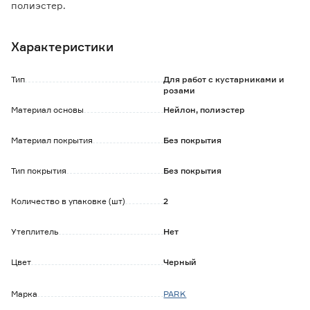
полиэстер.
Особенности и преимущества:
Характеристики
- прочные, износоустойчивые и комфортные;
- имеют длительный срок эксплуатации и предполагают
ремонт при повреждении;
Тип
Для работ с кустарниками и
- резинка обеспечивает надежную фиксацию на руке,
розами
предотвращая сползание во время работы.
Материал основы
Нейлон, полиэстер
Материал покрытия
Без покрытия
Тип покрытия
Без покрытия
Количество в упаковке (шт)
2
Утеплитель
Нет
Цвет
Черный
Марка
PARK