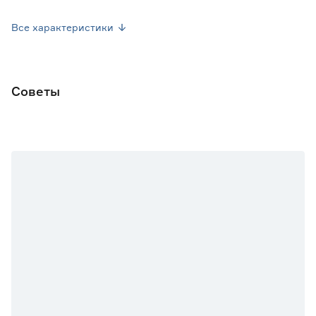
Страна производства
Китай
Все характеристики
Вес брутто (кг)
0.077
Советы