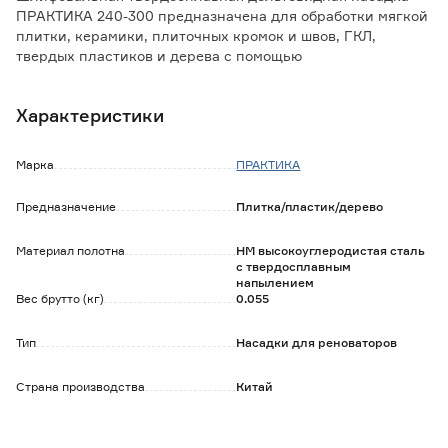
ПРАКТИКА 240-300 предназначена для обработки мягкой
плитки, керамики, плиточных кромок и швов, ГКЛ,
твердых пластиков и дерева с помощью
многофункционального инструмента (МФИ).
Характеристики
Особенности и преимущества:
- насадка изготовлена из высококачественной
инструментальной стали с твердосплавным напылением
Марка
ПРАКТИКА
HM;
- в комплект входит магнитный переходник для МФИ с
Предназначение
Плитка/пластик/дерево
быстроразъемными цанговыми креплениями;
- для установки на МФИ с шестигранным шпинделем
Материал полотна
HM высокоуглеродистая сталь
используйте переходник ПРАКТИКА 240-607.
с твердосплавным
напылением
Вес брутто (кг)
0.055
Тип
Насадки для реноваторов
Страна производства
Китай