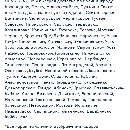
ПРАКТИКА, но и быстрая доставка по Калининграду,
Краснодару, Омску, Новороссийску, Пушкино. Также
доступна доставка до пункта выдачи в Светлогорске,
Балтийске, Зеленоградске, Черняховске, Гусеве,
Советске, Пионерском, Светлом, Гвардейске,
Кормиловке, Каличинске, Татарске, Розовке, Иртыше,
Черлаке, Красном Яре, Любинском, Марьяновке, Азово,
Гауфе, Таврическом, Иртышском, Белореченске, Усть-
Заостровке, Богословке, Майкопе, Сыропятском, Усть-
Лабинске, Горьковском, Кропоткине, Нижней Омке,
Армавире, Москаленках, Кореновске, Шербакуле,
Тимашевске, Павлоградке, Ленинградской, Архипо-
Осиповке, Джубге, Новомихайловском, Лазаревском,
Туапсе, Адлере, Сочи, Славянске-на-Кубани,
Анастасиевской, Чанах, Кабардинке, Геленджике,
Дивноморском, Пшаде, Абинске, Крымске, Славянске-на-
Кубани, Анапе, Витязево, Джигинке, Варениковской,
Натухаевской, Гостагаевской, Темрюке, Переславле-
Залесском, Петровском, Ростове, Исилькуле,
Называевске, Саргатском, Тюкалинске, Барабинске,
Куйбышеве.
*Все характеристики и изображения товаров