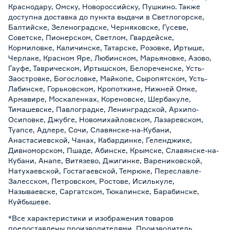
Краснодару, Омску, Новороссийску, Пушкино. Также
доступна доставка до пункта выдачи в Светлогорске,
Балтийске, Зеленоградске, Черняховске, Гусеве,
Советске, Пионерском, Светлом, Гвардейске,
Кормиловке, Каличинске, Татарске, Розовке, Иртыше,
Черлаке, Красном Яре, Любинском, Марьяновке, Азово,
Гауфе, Таврическом, Иртышском, Белореченске, Усть-
Заостровке, Богословке, Майкопе, Сыропятском, Усть-
Лабинске, Горьковском, Кропоткине, Нижней Омке,
Армавире, Москаленках, Кореновске, Шербакуле,
Тимашевске, Павлоградке, Ленинградской, Архипо-
Осиповке, Джубге, Новомихайловском, Лазаревском,
Туапсе, Адлере, Сочи, Славянске-на-Кубани,
Анастасиевской, Чанах, Кабардинке, Геленджике,
Дивноморском, Пшаде, Абинске, Крымске, Славянске-на-
Кубани, Анапе, Витязево, Джигинке, Варениковской,
Натухаевской, Гостагаевской, Темрюке, Переславле-
Залесском, Петровском, Ростове, Исилькуле,
Называевске, Саргатском, Тюкалинске, Барабинске,
Куйбышеве.
*Все характеристики и изображения товаров
предоставлены производителями. Производитель