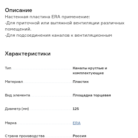
Описание
Настенная пластина ERA применение:
-Для приточной или вытяжной вентиляции различных
помещений.
-Для подсоединения каналов к вентиляционным
отверстиям (шахтам).
-Декорирование монтажных отверстий.
Характеристики
Конструкция
-Изготавливается из пластика белого цвета.
Тип
Каналы круглые и
-Крепится к стене при помощи шурупов.
комплектующие
Материал
Пластик
Вид элемента
Площадка торцевая
Диаметр (мм)
125
Марка
ERA
Страна производства
Россия