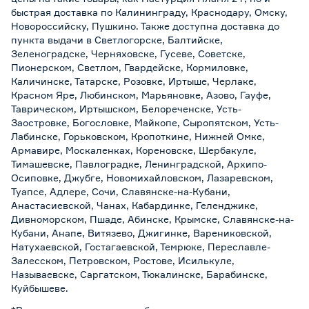
быстрая доставка по Калининграду, Краснодару, Омску,
Новороссийску, Пушкино. Также доступна доставка до
пункта выдачи в Светлогорске, Балтийске,
Зеленоградске, Черняховске, Гусеве, Советске,
Пионерском, Светлом, Гвардейске, Кормиловке,
Каличинске, Татарске, Розовке, Иртыше, Черлаке,
Красном Яре, Любинском, Марьяновке, Азово, Гауфе,
Таврическом, Иртышском, Белореченске, Усть-
Заостровке, Богословке, Майкопе, Сыропятском, Усть-
Лабинске, Горьковском, Кропоткине, Нижней Омке,
Армавире, Москаленках, Кореновске, Шербакуле,
Тимашевске, Павлоградке, Ленинградской, Архипо-
Осиповке, Джубге, Новомихайловском, Лазаревском,
Туапсе, Адлере, Сочи, Славянске-на-Кубани,
Анастасиевской, Чанах, Кабардинке, Геленджике,
Дивноморском, Пшаде, Абинске, Крымске, Славянске-на-
Кубани, Анапе, Витязево, Джигинке, Варениковской,
Натухаевской, Гостагаевской, Темрюке, Переславле-
Залесском, Петровском, Ростове, Исилькуле,
Называевске, Саргатском, Тюкалинске, Барабинске,
Куйбышеве.