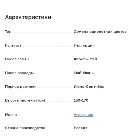
Красные полумахровые цветки диаметром 5-6 см украсят
любой солнечный участок в саду.
Характеристики
Применяют для вертикального озеленения, быстро
оплетает шпалеры и беседки.
Цветет обильно с июня до заморозков.
Тип
Семена однолетних цветов
Культура
Настурция
Посев семян
Апрель-Май
Посев рассады
Май-Июнь
Период цветения
Июнь-Сентябрь
Высота растения (см)
150-170
Марка
Агроуспех
Страна производства
Россия