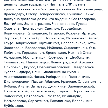
цены на такие товары, как Ниппель 3/8" латунь
хромированная, но и быстрая доставка по Калининграду,
Краснодару, Омску, Новороссийску, Пушкино. Также
доступна доставка до пункта выдачи в Светлогорске,
Балтийске, Зеленоградске, Черняховске, Гусеве,
Советске, Пионерском, Светлом, Гвардейске,
Кормиловке, Каличинске, Татарске, Розовке, Иртыше,
Черлаке, Красном Яре, Любинском, Марьяновке, Азово,
Гауфе, Таврическом, Иртышском, Белореченске, Усть-
Заостровке, Богословке, Майкопе, Сыропятском, Усть-
Лабинске, Горьковском, Кропоткине, Нижней Омке,
Армавире, Москаленках, Кореновске, Шербакуле,
Тимашевске, Павлоградке, Ленинградской, Архипо-
Осиповке, Джубге, Новомихайловском, Лазаревском,
Туапсе, Адлере, Сочи, Славянске-на-Кубани,
Анастасиевской, Чанах, Кабардинке, Геленджике,
Дивноморском, Пшаде, Абинске, Крымске, Славянске-на-
Кубани, Анапе, Витязево, Джигинке, Варениковской,
Натухаевской, Гостагаевской, Темрюке, Переславле-
Залесском, Петровском, Ростове, Исилькуле,
Называевске, Саргатском, Тюкалинске, Барабинске,
Куйбышеве.