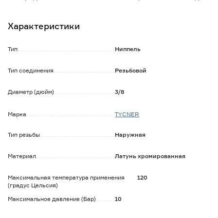
ключ для удобства монтажа.
Также ниппель равнопроходной используется в качестве
Характеристики
переходника в случаях, когда из внутренней резьбы
необходимо перейти на наружную резьбу.
Тип
Ниппель
Тип соединения
Резьбовой
Диаметр (дюйм)
3/8
Марка
TYCNER
Тип резьбы
Наружная
Материал
Латунь хромированная
Максимальная температура применения
120
(градус Цельсия)
Максимальное давление (Бар)
10