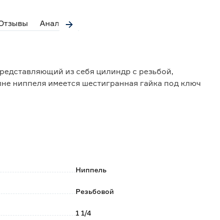
Отзывы
Аналоги
редставляющий из себя цилиндр с резьбой,
ине ниппеля имеется шестигранная гайка под ключ
 водоснабжения для холодной и горячей воды,
ных жидкостях, воздуховодах, газопроводах и других
Ниппель
Резьбовой
1 1/4