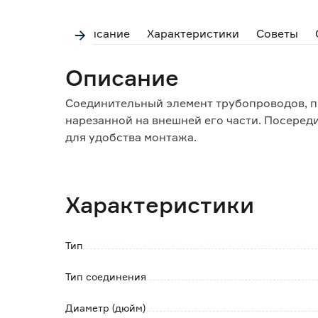
Описание
Характеристики
Советы
Описание
Cоединительный элемент трубопроводов, п
нарезанной на внешней его части. Посеред
для удобства монтажа.
Чугунные фитинги применяются в системах
отопления, паровых, масляных, неагрессив
системах.
Характеристики
Тип
Тип соединения
Диаметр (дюйм)