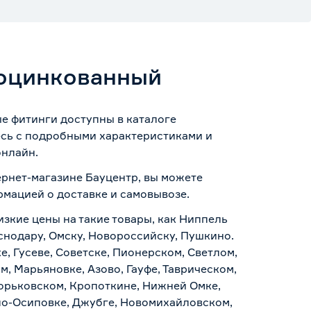
 оцинкованный
ые фитинги доступны в каталоге
есь с подробными характеристиками и
онлайн.
ернет-магазине Бауцентр, вы можете
ормацией о
доставке и самовывозе
.
изкие цены на такие товары, как Ниппель
снодару, Омску, Новороссийску, Пушкино.
, Гусеве, Советске, Пионерском, Светлом,
, Марьяновке, Азово, Гауфе, Таврическом,
Горьковском, Кропоткине, Нижней Омке,
по-Осиповке, Джубге, Новомихайловском,