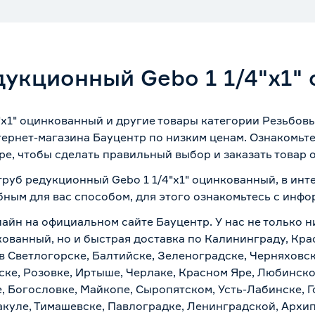
дукционный Gebo 1 1/4"х1"
"х1" оцинкованный и другие товары категории Резьбов
ернет-магазина Бауцентр по низким ценам. Ознакомьт
ре, чтобы сделать правильный выбор и заказать товар 
труб редукционный Gebo 1 1/4"х1" оцинкованный, в инт
бным для вас способом, для этого ознакомьтесь с инф
лайн на официальном сайте Бауцентр. У нас не только н
кованный, но и быстрая доставка по Калининграду, Кра
в Светлогорске, Балтийске, Зеленоградске, Черняховске
ске, Розовке, Иртыше, Черлаке, Красном Яре, Любинском
, Богословке, Майкопе, Сыропятском, Усть-Лабинске, 
куле, Тимашевске, Павлоградке, Ленинградской, Архи