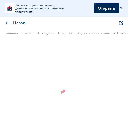
Нашим интернет-магазином
Открыть
удобнее пользоваться с помощью
приложения!
Назад
Главная
Каталог
Освещение
Бра, торшеры, настольные лампы
Ночни
Нет в наличии