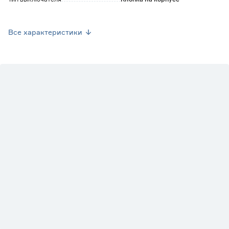
Диммируемая
Да
Все характеристики
Высота (мм)
200
Ширина (мм)
110
Вес брутто (кг)
0.41
Марка
Neon-Nignt
Страна производства
Китай