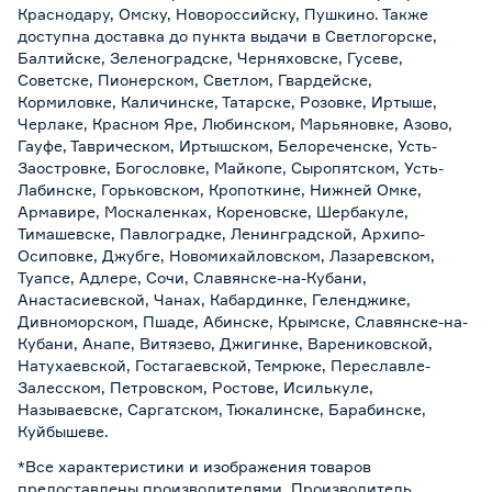
Краснодару, Омску, Новороссийску, Пушкино. Также
доступна доставка до пункта выдачи в Светлогорске,
Балтийске, Зеленоградске, Черняховске, Гусеве,
Советске, Пионерском, Светлом, Гвардейске,
Кормиловке, Каличинске, Татарске, Розовке, Иртыше,
Черлаке, Красном Яре, Любинском, Марьяновке, Азово,
Гауфе, Таврическом, Иртышском, Белореченске, Усть-
Заостровке, Богословке, Майкопе, Сыропятском, Усть-
Лабинске, Горьковском, Кропоткине, Нижней Омке,
Армавире, Москаленках, Кореновске, Шербакуле,
Тимашевске, Павлоградке, Ленинградской, Архипо-
Осиповке, Джубге, Новомихайловском, Лазаревском,
Туапсе, Адлере, Сочи, Славянске-на-Кубани,
Анастасиевской, Чанах, Кабардинке, Геленджике,
Дивноморском, Пшаде, Абинске, Крымске, Славянске-на-
Кубани, Анапе, Витязево, Джигинке, Варениковской,
Натухаевской, Гостагаевской, Темрюке, Переславле-
Залесском, Петровском, Ростове, Исилькуле,
Называевске, Саргатском, Тюкалинске, Барабинске,
Куйбышеве.
*Все характеристики и изображения товаров
предоставлены производителями. Производитель