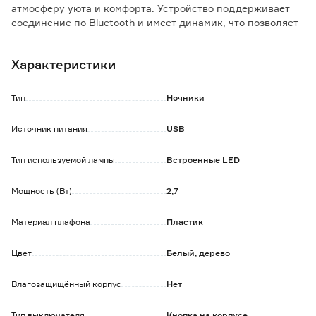
атмосферу уюта и комфорта. Устройство поддерживает
соединение по Bluetooth и имеет динамик, что позволяет
через телефон включать музыку или сказки.
Характеристики
Особенности и преимущества:
- дистанционное управление со смартфона благодяря
Bluetooth;
Тип
Ночники
- голосовая подсказка о низком уровне заряда;
- плавная регулировка яркости убережет глаза от
Источник питания
USB
усталости;
- мягкий свет и любимая сказка поможет ребенку уснуть;
Тип используемой лампы
Встроенные LED
- время работы от 4 часов (на max яркости) до 24 часов (на
min яркости).
Мощность (Вт)
2,7
Материал плафона
Пластик
Цвет
Белый, дерево
Влагозащищённый корпус
Нет
Тип выключателя
Кнопка на корпусе