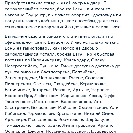
Приобретая такие товары, как Номер на дверь 3
самоклеящийся металл, бронза Larvij, в интернет-
магазине Бауцентр, вы можете оформить доставку или
получить товар удобным для вас способом, для этого
ознакомьтесь с информацией о
доставке и самовывозе
.
Вы можете сделать заказ и оплатить его онлайн на
официальном сайте Бауцентр. У нас не только низкие
цены на такие товары, как Номер на дверь 3
самоклеящийся металл, бронза Larvij, но и быстрая
доставка по Калининграду, Краснодару, Омску,
Новороссийску, Пушкино. Также доступна доставка до
пункта выдачи в Светлогорске, Балтийске,
Зеленоградске, Черняховске, Гусеве, Советске,
Пионерском, Светлом, Гвардейске, Кормиловке,
Каличинске, Татарске, Розовке, Иртыше, Черлаке,
Красном Яре, Любинском, Марьяновке, Азово, Гауфе,
Таврическом, Иртышском, Белореченске, Усть-
Заостровке, Богословке, Майкопе, Сыропятском, Усть-
Лабинске, Горьковском, Кропоткине, Нижней Омке,
Армавире, Москаленках, Кореновске, Шербакуле,
Тимашевске, Павлоградке, Ленинградской, Архипо-
Осиповке, Джубге, Новомихайловском, Лазаревском,