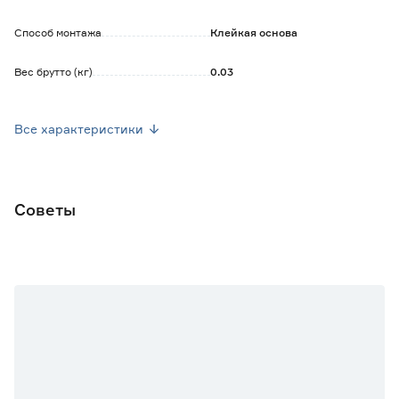
Способ монтажа
Клейкая основа
Вес брутто (кг)
0.03
Страна производства
Китай
Все характеристики
Марка
Larvij
Материал
Металл
Советы