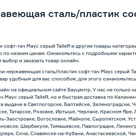
авеющая сталь/пластик со
 софт-тач Маус серый TalleR и другие товары категор
р по низким ценам. Ознакомьтесь с подробными характ
 выбор и заказать товар онлайн.
ки нержавеющая сталь/пластик софт-тач Маус серый Tal
вар удобным для вас способом, для этого ознакомьтес
лайн на официальном сайте Бауцентр. У нас не только н
 Маус серый TalleR, но и быстрая доставка по Калинин
а выдачи в Светлогорске, Балтийске, Зеленоградске, Ч
ке, Татарске, Розовке, Иртыше, Черлаке, Красном Яре, 
ть-Заостровке, Богословке, Майкопе, Сыропятском, Уст
новске, Шербакуле, Тимашевске, Павлоградке, Ленинг
лере, Сочи, Славянске-на-Кубани, Анастасиевской, Ча