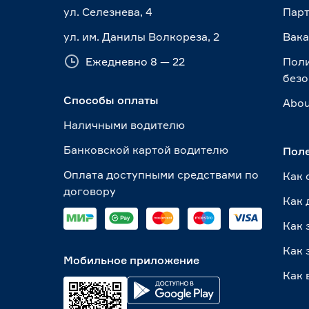
ул. Селезнева, 4
Пар
ул. им. Данилы Волкореза, 2
Вак
Ежедневно 8 — 22
Пол
безо
Способы оплаты
Abou
Наличными водителю
Банковской картой водителю
Пол
Оплата доступными средствами по
Как 
договору
Как 
Как 
Как 
Мобильное приложение
Как 