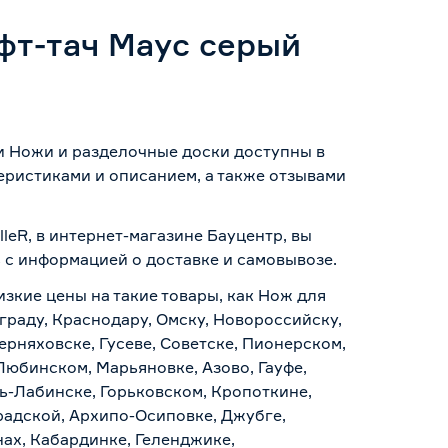
фт-тач Маус серый
ии Ножи и разделочные доски доступны в
еристиками и описанием, а также отзывами
leR, в интернет-магазине Бауцентр, вы
ь с информацией о
доставке и самовывозе
.
изкие цены на такие товары, как Нож для
граду, Краснодару, Омску, Новороссийску,
ерняховске, Гусеве, Советске, Пионерском,
Любинском, Марьяновке, Азово, Гауфе,
ь-Лабинске, Горьковском, Кропоткине,
радской, Архипо-Осиповке, Джубге,
нах, Кабардинке, Геленджике,