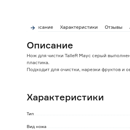
Описание
Характеристики
Отзывы
Описание
Нож для чистки TalleR Маус серый выполне
пластика.
Подходит для очистки, нарезки фруктов и о
Особенности и преимущества:
- хорошая прочность и устойчивость стали 
Характеристики
- удобная рукоять, снижена нагрузка на ки
- оптимальный угол заточки;
- долго сохраняет остроту;
Тип
- длительный срок службы.
Вид ножа