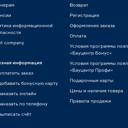
тнерам
Возврат
ансии
Регистрация
итика информационной
Оформление заказа
пасности
Оплата
t сompany
Условия программы лоя
«Бауцентр Бонус»
езная информация
Условия программы лоя
«Бауцентр Профи»
оплатить заказ
Подарочные карты
добавить бонусную карту
Цены и наличие товара
заказать онлайн
Правила продажи
заказать по телефону
выписать счёт