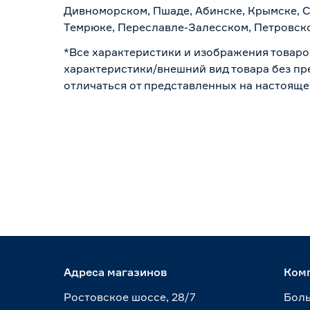
Дивноморском, Пшаде, Абинске, Крымске, С
Темрюке, Переславле-Залесском, Петровско
*Все характеристики и изображения товаро
характеристики/внешний вид товара без пре
отличаться от представленных на настояще
Адреса магазинов
Ком
Ростовское шоссе, 28/7
Боль