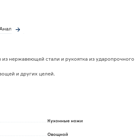
Аналоги
н из нержавеющей стали и рукоятка из ударопрочного
вощей и других целей.
к коррозии;
сть при длительном использовании;
Кухонные ножи
Овощной