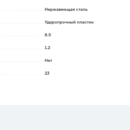
, мусаты, ножеточки.
Нержавеющая сталь
ашине. Подходит ручная мойка для продления срока
Ударопрочный пластик
8.5
1.2
Нет
23
Серый
TalleR
Китай
0.076