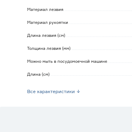
Обратите внимание:
Использовать для заточки точильные камни
Материал лезвия
Не рекомендуется мыть в посудомоечной м
Материал рукоятки
службы ножа.
Длина лезвия (см)
Толщина лезвия (мм)
Можно мыть в посудомоечной машине
Длина (см)
Цвет
Все характеристики
Марка
Страна производства
Вес брутто (кг)