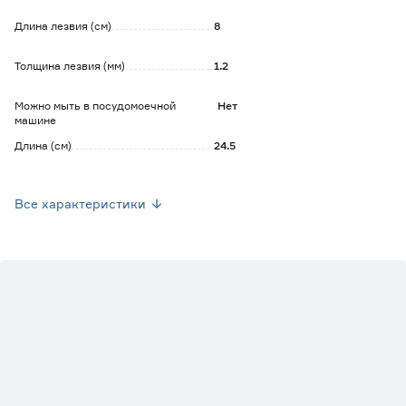
Длина лезвия (см)
8
Толщина лезвия (мм)
1.2
Можно мыть в посудомоечной
Нет
машине
Длина (см)
24.5
Цвет
Черный
Все характеристики
Марка
APOLLO
Страна производства
Китай
Вес брутто (кг)
0.042