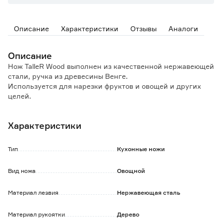
Описание
Характеристики
Отзывы
Аналоги
Описание
Нож TalleR Wood выполнен из качественной нержавеющей
стали, ручка из древесины Венге.
Используется для нарезки фруктов и овощей и других
целей.
Особенности и преимущества:
Характеристики
- острая заточка лезвия, угол заточки 20°;
- надежная конструкция;
- толщина клинка 1,6 мм;
Тип
Кухонные ножи
- отверстие для подвешивания;
- удобная форма ручки, не скользит даже в мокрых руках;
Вид ножа
Овощной
- не боится влаги и горячей воды;
- подойдет для работы с любыми продуктами;
Материал лезвия
Нержавеющая сталь
- упакован в картонную коробку.
Обратите внимание:
Материал рукоятки
Дерево