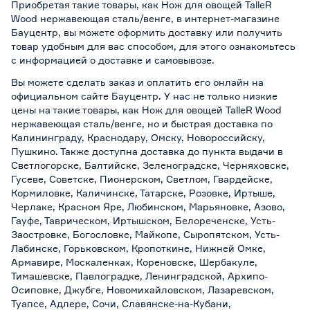
Приобретая такие товары, как Нож для овощей TalleR
Wood нержавеющая сталь/венге, в интернет-магазине
Бауцентр, вы можете оформить доставку или получить
товар удобным для вас способом, для этого ознакомьтесь
с информацией о
доставке и самовывозе
.
Вы можете сделать заказ и оплатить его онлайн на
официальном сайте Бауцентр. У нас не только низкие
цены на такие товары, как Нож для овощей TalleR Wood
нержавеющая сталь/венге, но и быстрая доставка по
Калининграду, Краснодару, Омску, Новороссийску,
Пушкино. Также доступна доставка до пункта выдачи в
Светлогорске, Балтийске, Зеленоградске, Черняховске,
Гусеве, Советске, Пионерском, Светлом, Гвардейске,
Кормиловке, Каличинске, Татарске, Розовке, Иртыше,
Черлаке, Красном Яре, Любинском, Марьяновке, Азово,
Гауфе, Таврическом, Иртышском, Белореченске, Усть-
Заостровке, Богословке, Майкопе, Сыропятском, Усть-
Лабинске, Горьковском, Кропоткине, Нижней Омке,
Армавире, Москаленках, Кореновске, Шербакуле,
Тимашевске, Павлоградке, Ленинградской, Архипо-
Осиповке, Джубге, Новомихайловском, Лазаревском,
Туапсе, Адлере, Сочи, Славянске-на-Кубани,