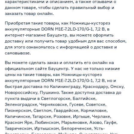
характеристиками и описанием, а также отзывами о
данном товаре, чтобы сделать правильный выбор и
заказать товар онлайн.
Приобретая такие товары, как Ножницы-кусторез
аккумуляторные DORN M1E-7.2LD-170/G-1, 7,2 В, в
интернет-магазине Бауцентр, вы можете оформить
доставку или получить товар удобным для вас способом,
для этого ознакомьтесь с информацией о
доставке и
самовывозе
.
Вы можете сделать заказ и оплатить его онлайн на
официальном сайте Бауцентр. У нас не только низкие
цены на такие товары, как Ножницы-кусторез
аккумуляторные DORN M1E-7.2LD-170/G-1, 7,2 В, но и
быстрая доставка по Калининграду, Краснодару, Омску,
Новороссийску, Пушкино. Также доступна доставка до
пункта выдачи в Светлогорске, Балтийске,
Зеленоградске, Черняховске, Гусеве, Советске,
Пионерском, Светлом, Гвардейске, Кормиловке,
Каличинске, Татарске, Розовке, Иртыше, Черлаке,
Красном Яре, Любинском, Марьяновке, Азово, Гауфе,
Таврическом, Иртышском, Белореченске, Усть-