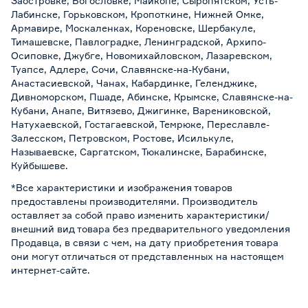
Заостровке, Богословке, Майкопе, Сыропятском, Усть-
Лабинске, Горьковском, Кропоткине, Нижней Омке,
Армавире, Москаленках, Кореновске, Шербакуле,
Тимашевске, Павлоградке, Ленинградской, Архипо-
Осиповке, Джубге, Новомихайловском, Лазаревском,
Туапсе, Адлере, Сочи, Славянске-на-Кубани,
Анастасиевской, Чанах, Кабардинке, Геленджике,
Дивноморском, Пшаде, Абинске, Крымске, Славянске-на-
Кубани, Анапе, Витязево, Джигинке, Варениковской,
Натухаевской, Гостагаевской, Темрюке, Переславле-
Залесском, Петровском, Ростове, Исилькуле,
Называевске, Саргатском, Тюкалинске, Барабинске,
Куйбышеве.
*Все характеристики и изображения товаров
предоставлены производителями. Производитель
оставляет за собой право изменить характеристики/
внешний вид товара без предварительного уведомления
Продавца, в связи с чем, на дату приобретения товара
они могут отличаться от представленных на настоящем
интернет-сайте.