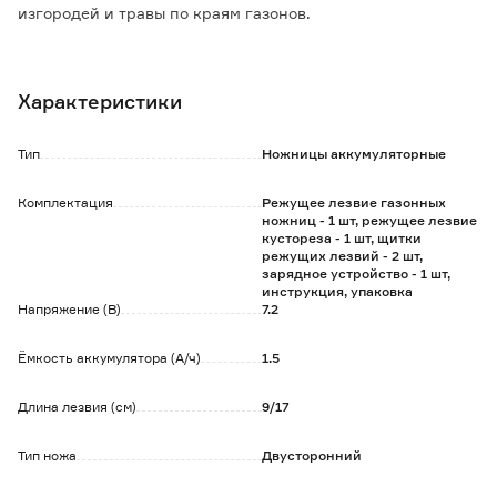
изгородей и травы по краям газонов.
Особенности и преимущества:
- работает от аккумуляторной батареи, не требует
Характеристики
подключения к сети, не выделяет вредные выхлопы;
- позволяет работать в труднодоступных и удаленных от
электросети местах;
Тип
Ножницы аккумуляторные
- обладает системой быстрой смены ножей без
вспомогательных инструментов;
Комплектация
Режущее лезвие газонных
- кнопка блокировки для защиты от случайного
ножниц - 1 шт, режущее лезвие
включения;
кустореза - 1 шт, щитки
- регулировка угла наклона рукоятки в одно из трех
режущих лезвий - 2 шт,
зарядное устройство - 1 шт,
положений;
инструкция, упаковка
- прорезиненная накладка на рукоятке для удобного
Напряжение (В)
7.2
хвата.
Ёмкость аккумулятора (А/ч)
1.5
Обратите внимание:
Во время эксплуатации инструмента необходимо
Длина лезвия (см)
9/17
использовать средства индивидуальной защиты.
Тип ножа
Двусторонний