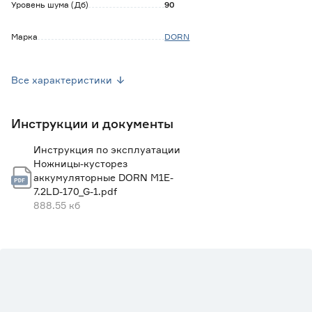
Уровень шума (Дб)
90
Марка
DORN
Время зарядки (часы)
5
Все характеристики
Гарантия
2 года
Инструкции и документы
Страна производства
Китай
Инструкция по эксплуатации
Вес брутто (кг)
1.1
Ножницы-кусторез
аккумуляторные DORN M1E-
7.2LD-170_G-1.pdf
888.55 кб