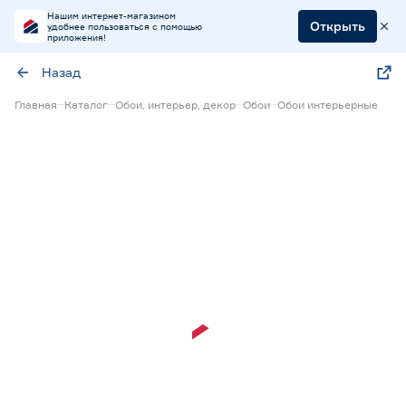
Нашим интернет-магазином
Открыть
удобнее пользоваться с помощью
приложения!
Назад
Главная
Каталог
Обои, интерьер, декор
Обои
Обои интерьерные
Экспресс визуализация