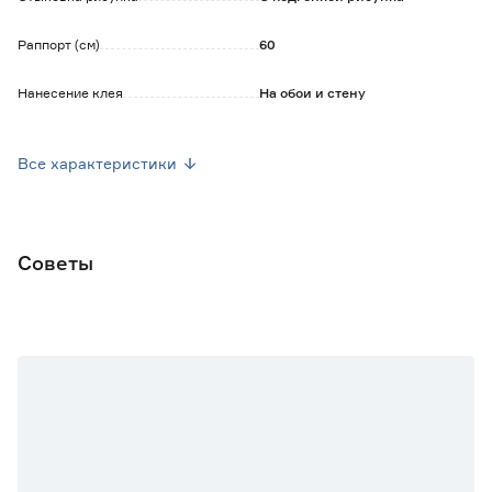
Раппорт (см)
60
Нанесение клея
На обои и стену
Уход
Допускается сухая уборка
Все характеристики
Ширина рулона (м)
0.53
Длина рулона (м)
10
Советы
Марка
Московская обойная фабрика
Страна производства
Россия
Основной цвет
Серый
Вес брутто (кг)
0.8