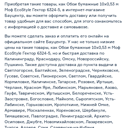
Приобретая такие товары, как Обои бумажные 10х0,53 м
Моф EcoStyle Гектор 6324-5, в интернет-магазине
Бауцентр, вы можете оформить доставку или получить
товар удобным для вас способом, для этого ознакомьтесь
с информацией о
доставке и самовывозе
.
Вы можете сделать заказ и оплатить его онлайн на
официальном сайте Бауцентр. У нас не только низкие
цены на такие товары, как Обои бумажные 10х0,53 м Моф
EcoStyle Гектор 6324-5, но и быстрая доставка по
Калининграду, Краснодару, Омску, Новороссийску,
Пушкино. Также доступна доставка до пункта выдачи в
Светлогорске, Балтийске, Зеленоградске, Черняховске,
Гусеве, Советске, Пионерском, Светлом, Гвардейске,
Кормиловке, Каличинске, Татарске, Розовке, Иртыше,
Черлаке, Красном Яре, Любинском, Марьяновке, Азово,
Гауфе, Таврическом, Иртышском, Белореченске, Усть-
Заостровке, Богословке, Майкопе, Сыропятском, Усть-
Лабинске, Горьковском, Кропоткине, Нижней Омке,
Армавире, Москаленках, Кореновске, Шербакуле,
Тимашевске, Павлоградке, Ленинградской, Архипо-
Осиповке, Джубге, Новомихайловском, Лазаревском,
Туапсе, Адлере, Сочи, Славянске-на-Кубани,