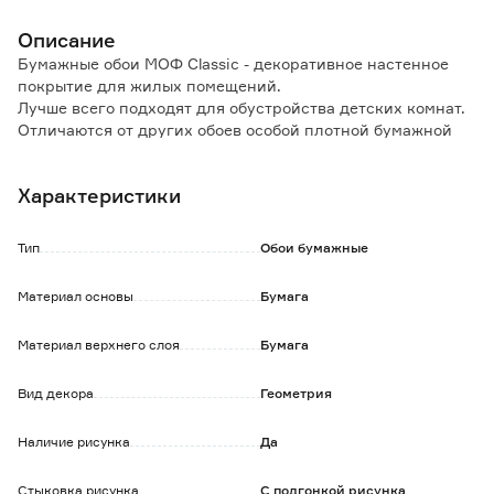
Описание
Бумажные обои МОФ Classic - декоративное настенное
покрытие для жилых помещений.
Лучше всего подходят для обустройства детских комнат.
Отличаются от других обоев особой плотной бумажной
основой, не содержат винилового покрытия, являются
экологически чистыми.
Характеристики
Не выгорают под солнечными лучами.
Срок службы более 3-х лет.
Использовать специальный клей для бумажных обоев.
Тип
Обои бумажные
Материал основы
Бумага
Материал верхнего слоя
Бумага
Вид декора
Геометрия
Наличие рисунка
Да
Стыковка рисунка
С подгонкой рисунка