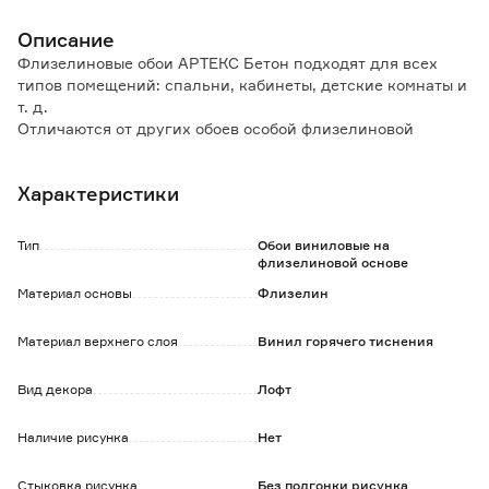
Описание
Флизелиновые обои АРТЕКС Бетон подходят для всех
типов помещений: спальни, кабинеты, детские комнаты и
т. д.
Отличаются от других обоев особой флизелиновой
основой.
Характеристики
Особенности и преимущества:
- сдерживают микротрещины стен, на которые наклеены;
- скрывают неровности стены;
Тип
Обои виниловые на
- отличаются высокой влагостойкостью;
флизелиновой основе
- удобство в поклейке: клей наносится только на стену,
Материал основы
Флизелин
полотна легко стыкуются;
- не выгорают под солнечными лучами;
Материал верхнего слоя
Винил горячего тиснения
- срок службы более 3-х лет.
Обратите внимание:
Вид декора
Лофт
Рекомендуется использовать специальный клей для
флизелиновых обоев.
Наличие рисунка
Нет
Стыковка рисунка
Без подгонки рисунка