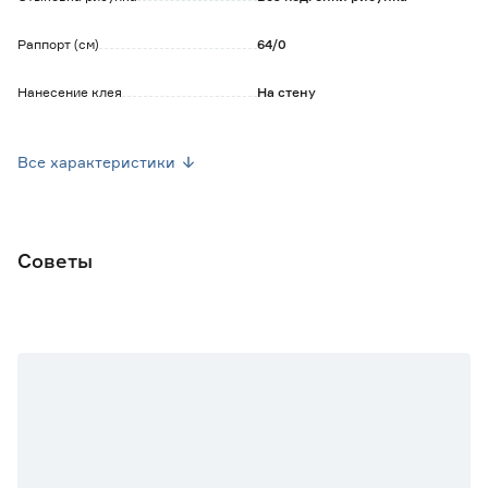
Раппорт (см)
64/0
Нанесение клея
На стену
Уход
Допускается влажная уборка
Все характеристики
Ширина рулона (м)
1.06
Длина рулона (м)
10
Советы
Марка
АРТЕКС
Страна производства
Россия
Основной цвет
Бежевый
Вес брутто (кг)
2.2