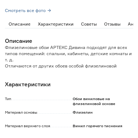
Смотреть все фото
Описание
Характеристики
Советы
Отзывы
Ана
Описание
Флизелиновые обои АРТЕКС Дивина подходят для всех
типов помещений: спальни, кабинеты, детские комнаты и
т. д.
Отличаются от других обоев особой флизелиновой
основой.
Характеристики
Особенности и преимущества:
- сдерживают микротрещины стен, на которые наклеены;
- скрывают неровности стены;
Тип
Обои виниловые на
- отличаются высокой влагостойкостью;
флизелиновой основе
- удобство в поклейке: клей наносится только на стену,
Материал основы
Флизелин
полотна легко стыкуются;
- не выгорают под солнечными лучами;
Материал верхнего слоя
Винил горячего тиснения
- срок службы более 3-х лет.