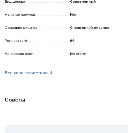
Обратите внимание:
Вид декора
Современный
Рекомендуется использовать специальный клей для
флизелиновых обоев.
Наличие рисунка
Нет
Стыковка рисунка
С подгонкой рисунка
Раппорт (см)
64
Нанесение клея
На стену
Уход
Допускается влажная уборка
Все характеристики
Ширина рулона (м)
1.06
Длина рулона (м)
10
Советы
Марка
АРТЕКС
Страна производства
Россия
Основной цвет
Серый