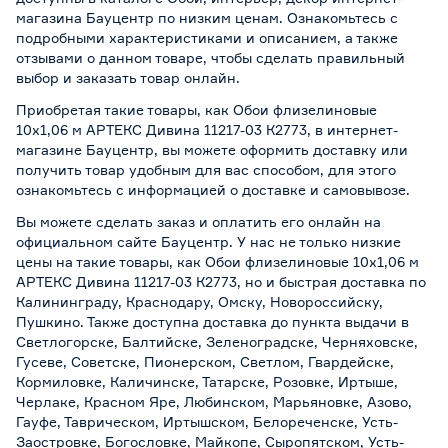
магазина Бауцентр по низким ценам. Ознакомьтесь с
подробными характеристиками и описанием, а также
отзывами о данном товаре, чтобы сделать правильный
выбор и заказать товар онлайн.
Приобретая такие товары, как Обои флизелиновые
10х1,06 м АРТЕКС Дивина 11217-03 К2773, в интернет-
магазине Бауцентр, вы можете оформить доставку или
получить товар удобным для вас способом, для этого
ознакомьтесь с информацией о
доставке и самовывозе
.
Вы можете сделать заказ и оплатить его онлайн на
официальном сайте Бауцентр. У нас не только низкие
цены на такие товары, как Обои флизелиновые 10х1,06 м
АРТЕКС Дивина 11217-03 К2773, но и быстрая доставка по
Калининграду, Краснодару, Омску, Новороссийску,
Пушкино. Также доступна доставка до пункта выдачи в
Светлогорске, Балтийске, Зеленоградске, Черняховске,
Гусеве, Советске, Пионерском, Светлом, Гвардейске,
Кормиловке, Каличинске, Татарске, Розовке, Иртыше,
Черлаке, Красном Яре, Любинском, Марьяновке, Азово,
Гауфе, Таврическом, Иртышском, Белореченске, Усть-
Заостровке, Богословке, Майкопе, Сыропятском, Усть-