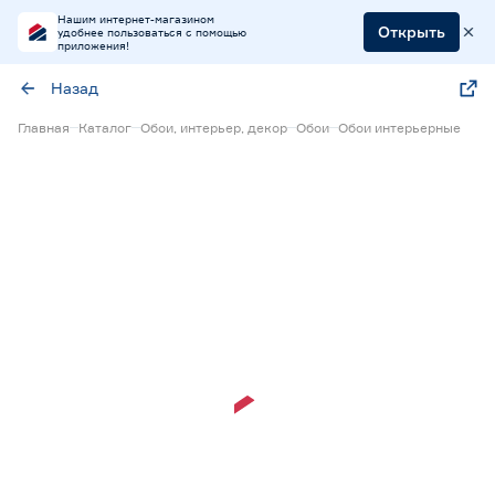
Нашим интернет-магазином
Открыть
удобнее пользоваться с помощью
приложения!
Назад
Главная
Каталог
Обои, интерьер, декор
Обои
Обои интерьерные
Экспресс визуализация