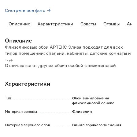
Смотреть все фото
Описание
Характеристики
Советы
Отзывы
Ана
Описание
Флизелиновые обои АРТЕКС Элиза подходят для всех
типов помещений: спальни, кабинеты, детские комнаты и
т. д.
Отличаются от других обоев особой флизелиновой
основой.
Характеристики
Особенности и преимущества:
- сдерживают микротрещины стен, на которые наклеены;
- скрывают неровности стены;
Тип
Обои виниловые на
- отличаются высокой влагостойкостью;
флизелиновой основе
- удобство в поклейке: клей наносится только на стену,
Материал основы
Флизелин
полотна легко стыкуются;
- не выгорают под солнечными лучами;
Материал верхнего слоя
Винил горячего тиснения
- срок службы более 3-х лет.