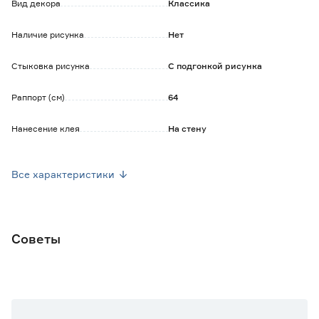
Обратите внимание:
Вид декора
Классика
Рекомендуется использовать специальный клей для
флизелиновых обоев.
Наличие рисунка
Нет
Стыковка рисунка
С подгонкой рисунка
Раппорт (см)
64
Нанесение клея
На стену
Уход
Допускается влажная уборка
Все характеристики
Ширина рулона (м)
1.06
Длина рулона (м)
10
Советы
Марка
АРТЕКС
Страна производства
Россия
Основной цвет
Бежевый