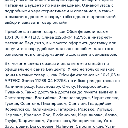
магазина Бауцентр по низким ценам. Ознакомьтесь с
подробными характеристиками и описанием, а также
отзывами о данном товаре, чтобы сделать правильный
выбор и заказать товар онлайн.
Приобретая такие товары, как Обои флизелиновые
10х1,06 м АРТЕКС Элиза 11268-04 К2793, в интернет-
магазине Бауцентр, вы можете оформить доставку или
получить товар удобным для вас способом, для этого
ознакомьтесь с информацией о
доставке и самовывозе
.
Вы можете сделать заказ и оплатить его онлайн на
официальном сайте Бауцентр. У нас не только низкие
цены на такие товары, как Обои флизелиновые 10х1,06 м
АРТЕКС Элиза 11268-04 К2793, но и быстрая доставка по
Калининграду, Краснодару, Омску, Новороссийску,
Пушкино. Также доступна доставка до пункта выдачи в
Светлогорске, Балтийске, Зеленоградске, Черняховске,
Гусеве, Советске, Пионерском, Светлом, Гвардейске,
Кормиловке, Каличинске, Татарске, Розовке, Иртыше,
Черлаке, Красном Яре, Любинском, Марьяновке, Азово,
Гауфе, Таврическом, Иртышском, Белореченске, Усть-
Заостровке, Богословке, Майкопе, Сыропятском, Усть-