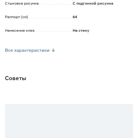
Стыковка рисунка
С подгонкой рисунка
Раппорт (см)
64
Нанесение клея
На стену
Уход
Допускается сухая уборка
Все характеристики
Ширина рулона (м)
1.06
Длина рулона (м)
10
Советы
Марка
АРТЕКС
Страна производства
Россия
Основной цвет
Бежевый
Вес брутто (кг)
1.5