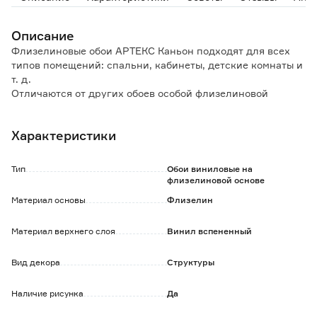
Описание
Флизелиновые обои АРТЕКС Каньон подходят для всех
типов помещений: спальни, кабинеты, детские комнаты и
т. д.
Отличаются от других обоев особой флизелиновой
основой, которая определяет основные свойства:
- сдерживают микротрещины стен, на которые наклеены;
Характеристики
- скрывают неровности стены;
- отличаются высокой влагостойкостью;
- полотна легко стыкуются;
Тип
Обои виниловые на
- допускается нанесение клея на полотно;
флизелиновой основе
- не выгорают под солнечными лучами;
Материал основы
Флизелин
- срок службы более 3-х лет.
Использовать специальный клей для флизелиновых
Материал верхнего слоя
Винил вспененный
обоев.
Вид декора
Структуры
Наличие рисунка
Да