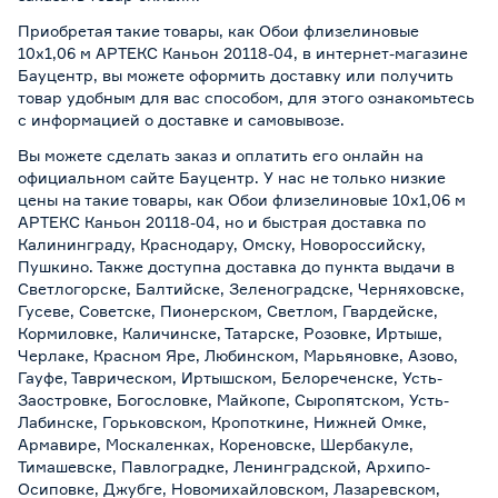
Приобретая такие товары, как Обои флизелиновые
10х1,06 м АРТЕКС Каньон 20118-04, в интернет-магазине
Бауцентр, вы можете оформить доставку или получить
товар удобным для вас способом, для этого ознакомьтесь
с информацией о
доставке и самовывозе
.
Вы можете сделать заказ и оплатить его онлайн на
официальном сайте Бауцентр. У нас не только низкие
цены на такие товары, как Обои флизелиновые 10х1,06 м
АРТЕКС Каньон 20118-04, но и быстрая доставка по
Калининграду, Краснодару, Омску, Новороссийску,
Пушкино. Также доступна доставка до пункта выдачи в
Светлогорске, Балтийске, Зеленоградске, Черняховске,
Гусеве, Советске, Пионерском, Светлом, Гвардейске,
Кормиловке, Каличинске, Татарске, Розовке, Иртыше,
Черлаке, Красном Яре, Любинском, Марьяновке, Азово,
Гауфе, Таврическом, Иртышском, Белореченске, Усть-
Заостровке, Богословке, Майкопе, Сыропятском, Усть-
Лабинске, Горьковском, Кропоткине, Нижней Омке,
Армавире, Москаленках, Кореновске, Шербакуле,
Тимашевске, Павлоградке, Ленинградской, Архипо-
Осиповке, Джубге, Новомихайловском, Лазаревском,