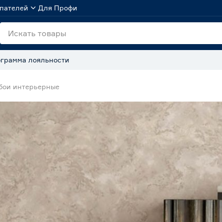
пателей
Для Профи
грамма лояльности
бои интерьерные