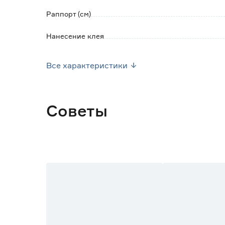
Раппорт (см)
Нанесение клея
Уход
Все характеристики
Ширина рулона (м)
Длина рулона (м)
Советы
Марка
Страна производства
Основной цвет
Вес брутто (кг)