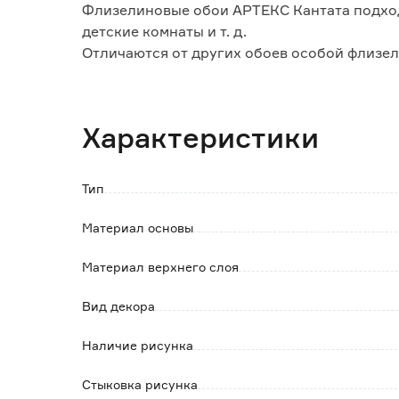
Флизелиновые обои АРТЕКС Кантата подход
детские комнаты и т. д.
Отличаются от других обоев особой флизе
Особенности и преимущества:
- сдерживают микротрещины стен, на котор
Характеристики
- скрывают неровности стены;
- отличаются высокой влагостойкостью;
- удобство в поклейке: клей наносится толь
Тип
- не выгорают под солнечными лучами;
- срок службы более 3-х лет.
Материал основы
Обратите внимание:
Материал верхнего слоя
Рекомендуется использовать специальный 
Вид декора
Наличие рисунка
Стыковка рисунка