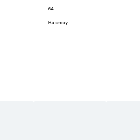
64
На стену
Допускается влажная уборка
1.06
10
АРТЕКС
Россия
Бежевый
1.7