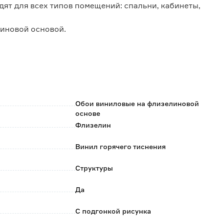
ят для всех типов помещений: спальни, кабинеты,
линовой основой.
ые наклеены;
ко на стену, полотна легко стыкуются;
Обои виниловые на флизелиновой
основе
Флизелин
Винил горячего тиснения
клей для флизелиновых обоев.
Структуры
Да
С подгонкой рисунка