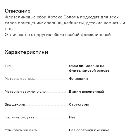
Описание
Флизелиновые обои Артекс Солома подходят для всех
типов помещений: спальни, кабинеты, детские комнаты и
т. д.
Отличаются от других обоев особой флизелиновой
основой.
Характеристики
Особенности и преимущества:
- сдерживают микротрещины стен, на которые наклеены;
- скрывают неровности стены;
Тип
Обои виниловые на
- отличаются высокой влагостойкостью;
флизелиновой основе
- удобство в поклейке: клей наносится только на стену,
Материал основы
Флизелин
полотна легко стыкуются;
- не выгорают под солнечными лучами;
Материал верхнего слоя
Винил вспененный
- срок службы более 3-х лет.
Обратите внимание:
Вид декора
Структуры
Рекомендуется использовать специальный клей для
флизелиновых обоев.
Наличие рисунка
Нет
Стыковка рисунка
Без подгонки рисунка