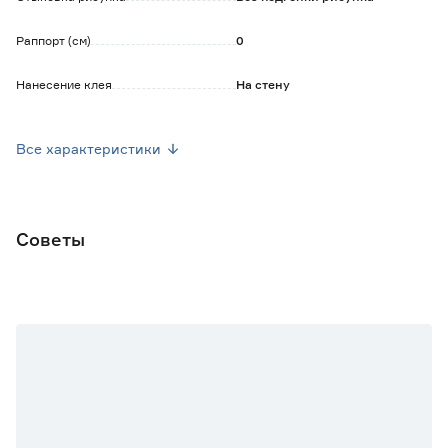
Раппорт (см)
0
Нанесение клея
На стену
Уход
Допускается сухая уборка
Все характеристики
Ширина рулона (м)
1.06
Длина рулона (м)
10
Советы
Марка
АРТЕКС
Страна производства
Россия
Основной цвет
Зеленый
Вес брутто (кг)
1.5