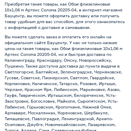
Приобретая такие товары, как Обои флизелиновые
10х1,06 м Артекс Солома 20205-04, в интернет-магазине
Бауцентр, вы можете оформить доставку или получить
товар удобным для вас способом, для этого ознакомьтесь
с информацией о
доставке и самовывозе
.
Вы можете сделать заказ и оплатить его онлайн на
официальном сайте Бауцентр. У нас не только низкие
цены на такие товары, как Обои флизелиновые 10х1,06 м
Артекс Солома 20205-04, но и быстрая доставка по
Калининграду, Краснодару, Омску, Новороссийску,
Пушкино. Также доступна доставка до пункта выдачи в
Светлогорске, Балтийске, Зеленоградске, Черняховске,
Гусеве, Советске, Пионерском, Светлом, Гвардейске,
Кормиловке, Каличинске, Татарске, Розовке, Иртыше,
Черлаке, Красном Яре, Любинском, Марьяновке, Азово,
Гауфе, Таврическом, Иртышском, Белореченске, Усть-
Заостровке, Богословке, Майкопе, Сыропятском, Усть-
Лабинске, Горьковском, Кропоткине, Нижней Омке,
Армавире, Москаленках, Кореновске, Шербакуле,
Тимашевске, Павлоградке, Ленинградской, Архипо-
Осиповке, Джубге, Новомихайловском, Лазаревском,
Туапсе, Адлере, Сочи, Славянске-на-Кубани,