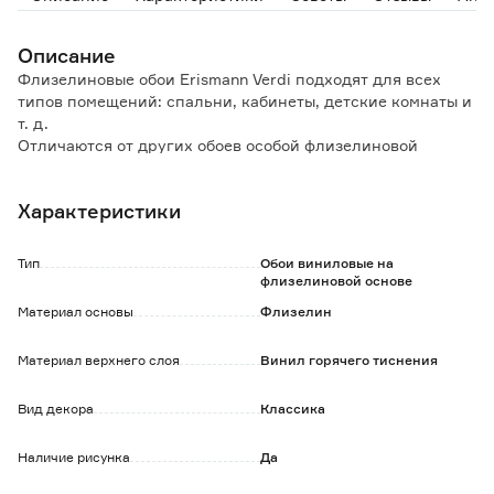
Описание
Флизелиновые обои Erismann Verdi подходят для всех
типов помещений: спальни, кабинеты, детские комнаты и
т. д.
Отличаются от других обоев особой флизелиновой
основой.
Характеристики
Особенности и преимущества:
- сдерживают микротрещины стен, на которые наклеены;
- скрывают неровности стены;
Тип
Обои виниловые на
- отличаются высокой влагостойкостью;
флизелиновой основе
- удобство в поклейке: клей наносится только на стену,
Материал основы
Флизелин
полотна легко стыкуются;
- не выгорают под солнечными лучами;
Материал верхнего слоя
Винил горячего тиснения
- срок службы более 3-х лет.
Обратите внимание:
Вид декора
Классика
Использовать специальный клей для флизелиновых
обоев.
Наличие рисунка
Да