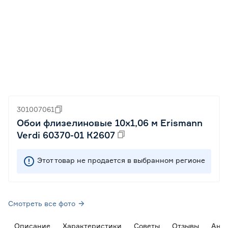
301007061
Обои флизелиновые 10х1,06 м Erismann
Verdi 60370-01 К2607
Этот товар не продается в выбранном регионе
Смотреть все фото
Описание
Характеристики
Советы
Отзывы
Ана